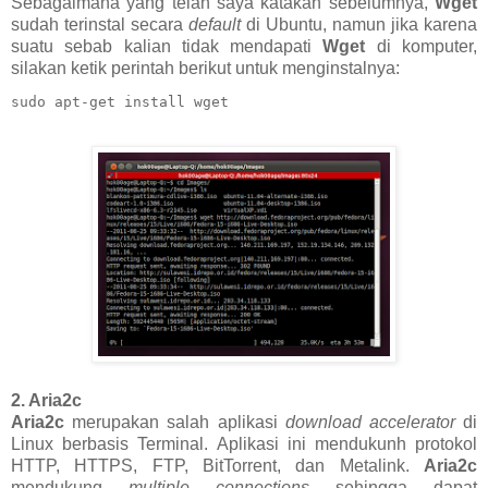
Sebagaimana yang telah saya katakan sebelumnya,
Wget
sudah terinstal secara
default
di Ubuntu, namun jika karena
suatu sebab kalian tidak mendapati
Wget
di komputer,
silakan ketik perintah berikut untuk menginstalnya:
sudo apt-get install wget
2. Aria2c
Aria2c
merupakan salah aplikasi
download accelerator
di
Linux berbasis Terminal. Aplikasi ini mendukunh protokol
HTTP, HTTPS, FTP, BitTorrent, dan Metalink.
Aria2c
mendukung
multiple connections
sehingga dapat