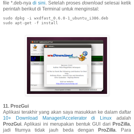
file *.deb-nya
di sini
. Setelah proses
download
selesai ketik
perintah berikut di Terminal untuk menginstal:
sudo dpkg -i wxdfast_0.6.0-1_ubuntu_i386.deb

sudo apt-get -f install
11. ProzGui
Aplikasi terakhir yang akan saya masukkan ke dalam daftar
10+ Download Manager/Accelerator di Linux
adalah
ProzGui
. Aplikasi ini merupakan bentuk GUI dari
ProZilla
,
jadi fiturnya tidak jauh beda dengan
ProZilla
. Para