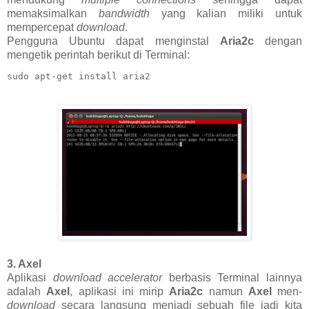
memaksimalkan
bandwidth
yang kalian miliki untuk
mempercepat
download
.
Pengguna Ubuntu dapat menginstal
Aria2c
dengan
mengetik perintah berikut di Terminal:
sudo apt-get install aria2
3. Axel
Aplikasi
download accelerator
berbasis Terminal lainnya
adalah
Axel
, aplikasi ini mirip
Aria2c
namun
Axel
men-
download
secara langsung menjadi sebuah file jadi kita