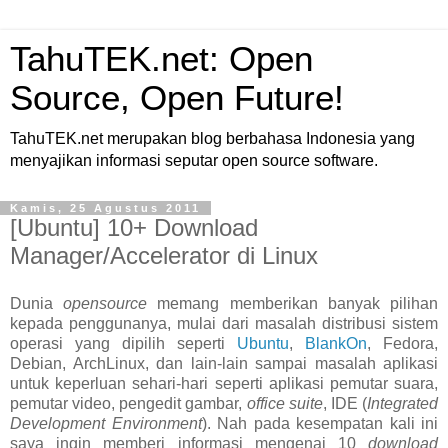
TahuTEK.net: Open
Source, Open Future!
TahuTEK.net merupakan blog berbahasa Indonesia yang
menyajikan informasi seputar open source software.
Kamis, 25 Agustus 2011
[Ubuntu] 10+ Download
Manager/Accelerator di Linux
Dunia
opensource
memang memberikan banyak pilihan
kepada penggunanya, mulai dari masalah distribusi sistem
operasi yang dipilih seperti
Ubuntu
,
BlankOn
, Fedora,
Debian, ArchLinux, dan lain-lain sampai masalah aplikasi
untuk keperluan sehari-hari seperti aplikasi pemutar suara,
pemutar video, pengedit gambar,
office suite
, IDE (
Integrated
Development Environment
). Nah pada kesempatan kali ini
saya ingin memberi informasi mengenai 10
download