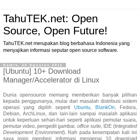
TahuTEK.net: Open
Source, Open Future!
TahuTEK.net merupakan blog berbahasa Indonesia yang
menyajikan informasi seputar open source software.
Kamis, 25 Agustus 2011
[Ubuntu] 10+ Download
Manager/Accelerator di Linux
Dunia
opensource
memang memberikan banyak pilihan
kepada penggunanya, mulai dari masalah distribusi sistem
operasi yang dipilih seperti
Ubuntu
,
BlankOn
, Fedora,
Debian, ArchLinux, dan lain-lain sampai masalah aplikasi
untuk keperluan sehari-hari seperti aplikasi pemutar suara,
pemutar video, pengedit gambar,
office suite
, IDE (
Integrated
Development Environment
). Nah pada kesempatan kali ini
saya ingin memberi informasi mengenai 10
download