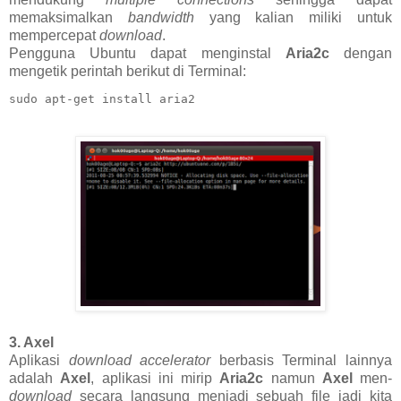
memaksimalkan
bandwidth
yang kalian miliki untuk
mempercepat
download
.
Pengguna Ubuntu dapat menginstal
Aria2c
dengan
mengetik perintah berikut di Terminal:
sudo apt-get install aria2
3. Axel
Aplikasi
download accelerator
berbasis Terminal lainnya
adalah
Axel
, aplikasi ini mirip
Aria2c
namun
Axel
men-
download
secara langsung menjadi sebuah file jadi kita