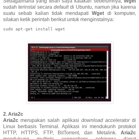
Sebagaimana yang telah saya katakan sebelumnya,
Wget
sudah terinstal secara
default
di Ubuntu, namun jika karena
suatu sebab kalian tidak mendapati
Wget
di komputer,
silakan ketik perintah berikut untuk menginstalnya:
sudo apt-get install wget
2. Aria2c
Aria2c
merupakan salah aplikasi
download accelerator
di
Linux berbasis Terminal. Aplikasi ini mendukunh protokol
HTTP, HTTPS, FTP, BitTorrent, dan Metalink.
Aria2c
mendukung
multiple connections
sehingga dapat