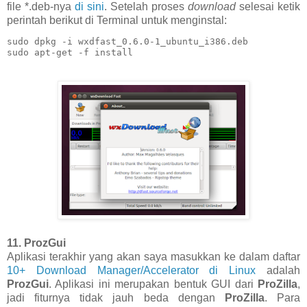
file *.deb-nya
di sini
. Setelah proses
download
selesai ketik
perintah berikut di Terminal untuk menginstal:
sudo dpkg -i wxdfast_0.6.0-1_ubuntu_i386.deb

sudo apt-get -f install
11. ProzGui
Aplikasi terakhir yang akan saya masukkan ke dalam daftar
10+ Download Manager/Accelerator di Linux
adalah
ProzGui
. Aplikasi ini merupakan bentuk GUI dari
ProZilla
,
jadi fiturnya tidak jauh beda dengan
ProZilla
. Para