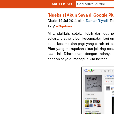
TahuTEK.net
[Ngeksis] Akun Saya di Google Pl
Ditulis
19
Jul
2011
oleh
Damar Riyadi
.
Te
Tag:
#Ngeksis
Alhamdulillah, setelah lebih dari dua 
sekarang saya diberi kesempatan lagi unt
pada kesempatan pagi yang cerah ini, s
Plus
yang merupakan situs jejaring sos
saat ini. Diharapkan dengan adanya 
dengan saya di manapun kita berada.