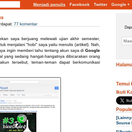
Menjadi penulis
Facebook
Twitter
Google +
us
rdapat:
77 komentar
Dapa
pekan saya berjuang melewati ujian akhir semester,
uk menjalani "hobi" saya yaitu menulis (artikel). Nah,
aya ingin memberi tahu tentang akun saya di
Google
ial yang sedang hangat-hangatnya dibicarakan orang
akun tersebut, teman-teman dapat berkomunikasi
Halama
Temui 
Ikuti K
Popule
[Lainny
Source 
[Ubuntu