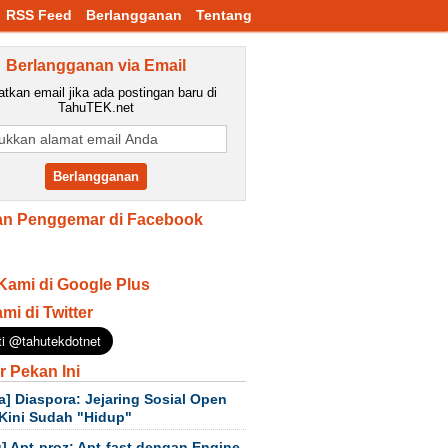
RSS Feed
Berlangganan
Tentang
Berlangganan via Email
tkan email jika ada postingan baru di
TahuTEK.net
n Penggemar di Facebook
Kami di Google Plus
ami di Twitter
r Pekan Ini
a] Diaspora: Jejaring Sosial Open
Kini Sudah "Hidup"
] Apt-proz: Apt-fast dengan Engine