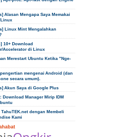
s] Alasan Mengapa Saya Memakai
/Linux
a] Linux Mint Mengalahkan
?
] 10+ Download
/Accelerator di Linux
an Merestart Ubuntu Ketika "Nge-
 pengertian mengenai Android (dan
hone secara umum).
s] Akun Saya di Google Plus
t: Download Manager Mirip IDM
Ubuntu
 TahuTEK.net dengan Membeli
ndise Kami
ahabat