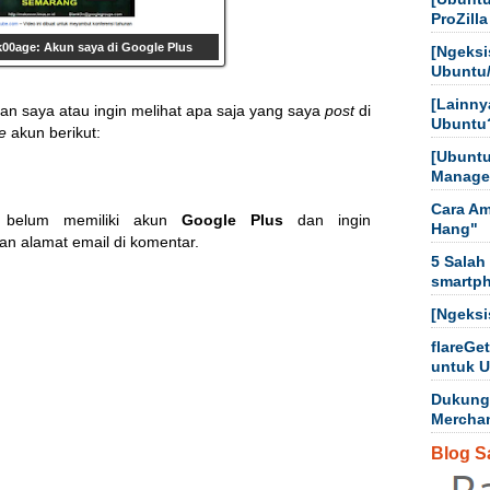
ProZilla
ok00age: Akun saya di Google Plus
[Ngeksi
Ubuntu
[Lainny
an saya atau ingin melihat apa saja yang saya
post
di
Ubuntu
le
akun berikut:
[Ubuntu
Manager
Cara Am
 belum memiliki akun
Google Plus
dan ingin
Hang"
an alamat email di komentar.
5 Salah
smartp
[Ngeksi
flareGe
untuk 
Dukung
Mercha
Blog S