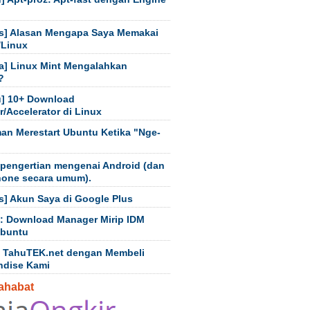
s] Alasan Mengapa Saya Memakai
/Linux
a] Linux Mint Mengalahkan
?
] 10+ Download
/Accelerator di Linux
an Merestart Ubuntu Ketika "Nge-
 pengertian mengenai Android (dan
hone secara umum).
s] Akun Saya di Google Plus
t: Download Manager Mirip IDM
Ubuntu
 TahuTEK.net dengan Membeli
ndise Kami
ahabat