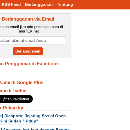
RSS Feed
Berlangganan
Tentang
Berlangganan via Email
tkan email jika ada postingan baru di
TahuTEK.net
n Penggemar di Facebook
Kami di Google Plus
ami di Twitter
r Pekan Ini
a] Diaspora: Jejaring Sosial Open
Kini Sudah "Hidup"
] Apt-proz: Apt-fast dengan Engine