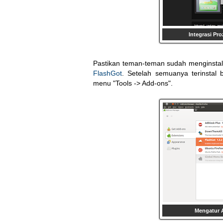
Integrasi Pr
Pastikan teman-teman sudah menginsta
FlashGot
. Setelah semuanya terinsta
menu "Tools -> Add-ons".
Mengatur A