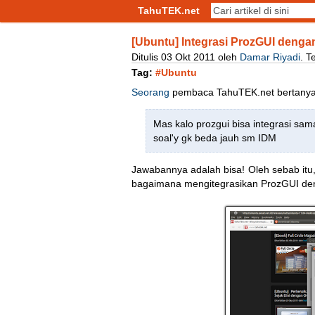
TahuTEK.net
[Ubuntu] Integrasi ProzGUI dengan
Ditulis
03
Okt
2011
oleh
Damar Riyadi
.
T
Tag:
#Ubuntu
Seorang
pembaca TahuTEK.net bertanya
Mas kalo prozgui bisa integrasi sa
soal'y gk beda jauh sm IDM
Jawabannya adalah bisa! Oleh sebab itu, 
bagaimana mengitegrasikan ProzGUI deng