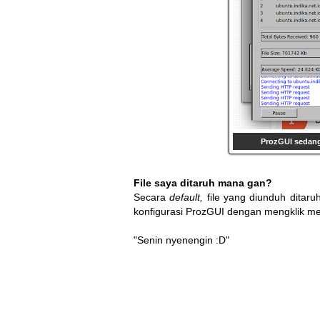
ProzGUI sedang
File saya ditaruh mana gan?
Secara
default,
file yang diunduh ditaru
konfigurasi ProzGUI dengan mengklik men
"Senin nyenengin :D"