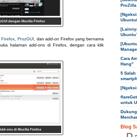
ProZilla
[Ngeksi
Ubuntu
ozGUI dengan Mozilla Firefox
[Lainny
Ubuntu
l
Firefox
,
ProzGUI
, dan
add-on
Firefox yang bernama
[Ubuntu
l buka halaman
add-ons
di Firefox, dengan cara klik
Manager
Cara Am
Hang"
5 Salah
smartp
[Ngeksi
flareGe
untuk 
Dukung
Mercha
Blog S
dd-ons di Mozilla Firefox