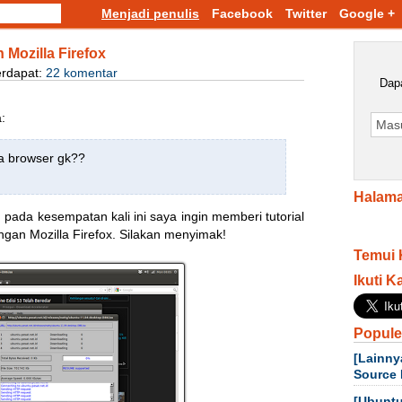
Menjadi penulis
Facebook
Twitter
Google +
 Mozilla Firefox
erdapat:
22 komentar
Dapa
:
ma browser gk??
Halama
pada kesempatan kali ini saya ingin memberi tutorial
an Mozilla Firefox. Silakan menyimak!
Temui 
Ikuti K
Popule
[Lainny
Source 
[Ubuntu