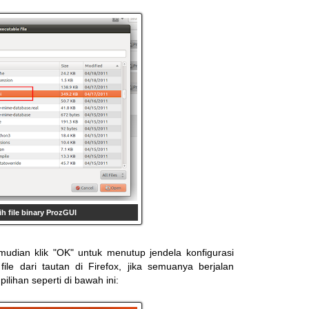
h file binary ProzGUI
emudian klik "OK" untuk menutup jendela konfigurasi
le dari tautan di Firefox, jika semuanya berjalan
lihan seperti di bawah ini: