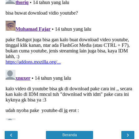
‹
›
Beranda