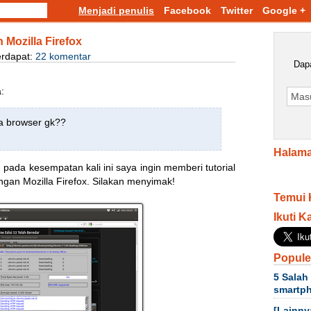
Menjadi penulis
Facebook
Twitter
Google +
 Mozilla Firefox
erdapat:
22 komentar
Dapa
:
ma browser gk??
Halama
pada kesempatan kali ini saya ingin memberi tutorial
an Mozilla Firefox. Silakan menyimak!
Temui 
Ikuti K
Popule
5 Salah
smartp
[Lainny