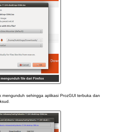
a mengunduh file dari Firefox
tuk mengunduh sehingga aplikasi ProzGUI terbuka dan
ksud.