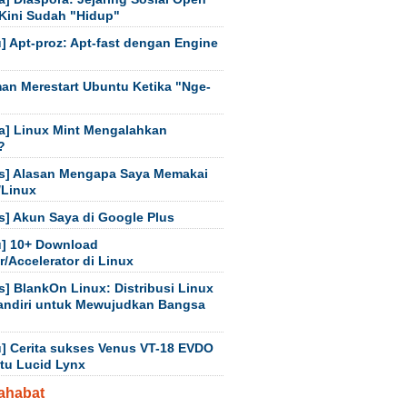
Kini Sudah "Hidup"
] Apt-proz: Apt-fast dengan Engine
an Merestart Ubuntu Ketika "Nge-
a] Linux Mint Mengalahkan
?
s] Alasan Mengapa Saya Memakai
/Linux
s] Akun Saya di Google Plus
] 10+ Download
/Accelerator di Linux
s] BlankOn Linux: Distribusi Linux
andiri untuk Mewujudkan Bangsa
] Cerita sukses Venus VT-18 EVDO
tu Lucid Lynx
ahabat