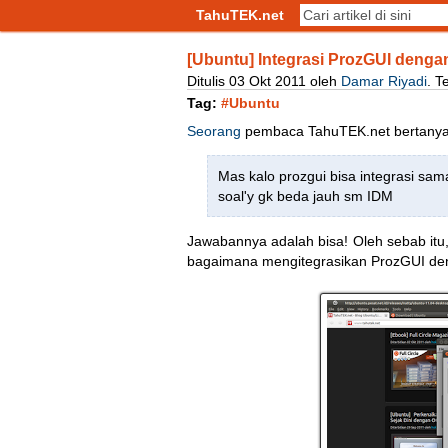
TahuTEK.net
[Ubuntu] Integrasi ProzGUI dengan
Ditulis
03
Okt
2011
oleh
Damar Riyadi
.
T
Tag:
#Ubuntu
Seorang
pembaca TahuTEK.net bertanya
Mas kalo prozgui bisa integrasi sa
soal'y gk beda jauh sm IDM
Jawabannya adalah bisa! Oleh sebab itu, 
bagaimana mengitegrasikan ProzGUI deng