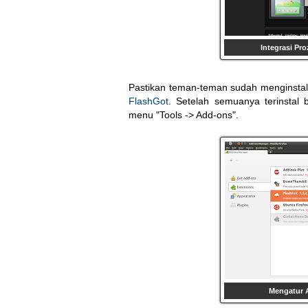
Integrasi Pr
Pastikan teman-teman sudah menginsta
FlashGot
. Setelah semuanya terinsta
menu "Tools -> Add-ons".
Mengatur A