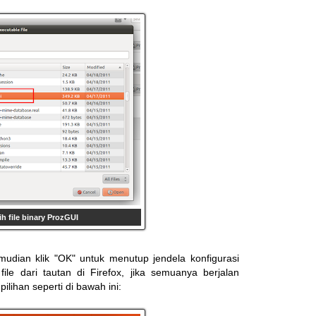
h file binary ProzGUI
emudian klik "OK" untuk menutup jendela konfigurasi
le dari tautan di Firefox, jika semuanya berjalan
lihan seperti di bawah ini: