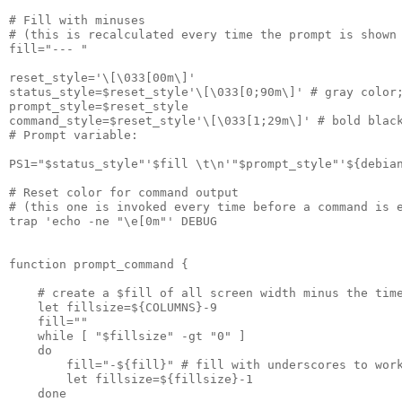
# Fill with minuses

# (this is recalculated every time the prompt is shown 
fill="--- "

reset_style='\[\033[00m\]'

status_style=$reset_style'\[\033[0;90m\]' # gray color;
prompt_style=$reset_style

command_style=$reset_style'\[\033[1;29m\]' # bold black
# Prompt variable:

PS1="$status_style"'$fill \t\n'"$prompt_style"'${debian
# Reset color for command output

# (this one is invoked every time before a command is e
trap 'echo -ne "\e[0m"' DEBUG

function prompt_command {

    # create a $fill of all screen width minus the time
    let fillsize=${COLUMNS}-9

    fill=""

    while [ "$fillsize" -gt "0" ]

    do

        fill="-${fill}" # fill with underscores to work
        let fillsize=${fillsize}-1

    done
