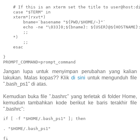
    # If this is an xterm set the title to user@host:di
    case "$TERM" in

    xterm*|rxvt*)

        bname=`basename "${PWD/$HOME/~}"`

        echo -ne "\033]0;${bname}: ${USER}@${HOSTNAME}:
        ;;

    *)

        ;;

    esac

}

PROMPT_COMMAND=prompt_command
Jangan lupa untuk menyimpan perubahan yang kalian
lakukan. Malas kopas?? Klik
di sini
untuk mengunduh file
".bash_ps1" di atas.
Kemudian buka file ".bashrc" yang terletak di folder Home,
kemudian tambahkan kode berikut ke baris terakhir file
".bashrc":
if [ -f "$HOME/.bash_ps1" ]; then

. "$HOME/.bash_ps1"

fi