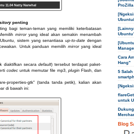
ProZilla
tu 11.04 Natty Narwhal
[Ngeksi
Ubuntu
sitory
penting
ng bagi teman-teman yang memiliki keterbatasan
[Lainny
Ubuntu
 Memilih
mirror
yang ideal akan semakin menambah
Ubuntu, sistem yang senantiasa
up-to-date
dengan
[Ubuntu
cewakan. Untuk panduan memilih
mirror
yang ideal
Manager
Cara Am
Hang"
k diaktifkan secara
default
) tersebut terdapat paket-
erti
codec
untuk memutar file mp3,
plugin
Flash, dan
5 Salah
smartp
re-properties-gtk" (tanda tanda petik), kalian akan
[Ngeksi
r di bawah ini:
flareGe
untuk 
Dukung
Mercha
Blog S