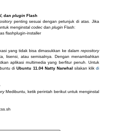
V, dan
plugin
Flash
ository
penting sesuai dengan petunjuk di atas. Jika
 untuk menginstal
codec
dan
plugin
Flash:
as flashplugin-installer
likasi yang tidak bisa dimasukkan ke dalam
repository
a, lisensi, atau semisalnya. Dengan menambahkan
kan aplikasi multimedia yang berfitur penuh. Untuk
buntu di
Ubuntu 11.04 Natty Narwhal
silakan klik
di
D
ory
Medibuntu, ketik perintah berikut untuk menginstal
css.sh