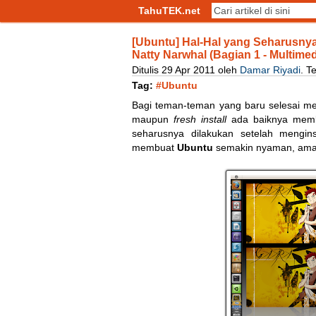
TahuTEK.net
[Ubuntu] Hal-Hal yang Seharusnya
Natty Narwhal (Bagian 1 - Multimed
Ditulis
29
Apr
2011
oleh
Damar Riyadi
.
T
Tag:
#Ubuntu
Bagi teman-teman yang baru selesai m
maupun
fresh install
ada baiknya memba
seharusnya dilakukan setelah mengin
membuat
Ubuntu
semakin nyaman, aman