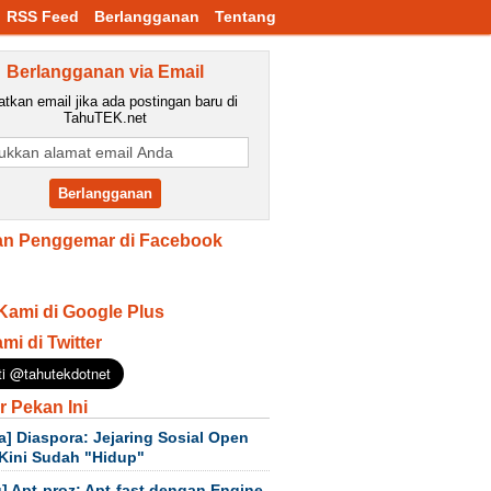
RSS Feed
Berlangganan
Tentang
Berlangganan via Email
tkan email jika ada postingan baru di
TahuTEK.net
n Penggemar di Facebook
Kami di Google Plus
ami di Twitter
r Pekan Ini
a] Diaspora: Jejaring Sosial Open
Kini Sudah "Hidup"
] Apt-proz: Apt-fast dengan Engine