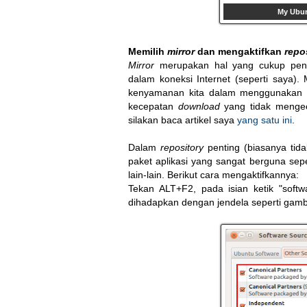
My Ubun
Memilih
mirror
dan mengaktifkan
repo
Mirror
merupakan hal yang cukup penti
dalam koneksi Internet (seperti saya).
kenyamanan kita dalam menggunakan 
kecepatan
download
yang tidak menge
silakan baca artikel saya
yang satu ini
.
Dalam
repository
penting (biasanya tida
paket aplikasi yang sangat berguna sep
lain-lain. Berikut cara mengaktifkannya:
Tekan ALT+F2, pada isian ketik "softwa
dihadapkan dengan jendela seperti gamba