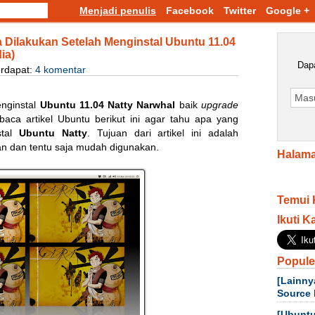
Menjadi penulis
Facebook
Twitter
Google +
 Dilakukan Setelah Menginstal Ubuntu 11.04
ia)
Dapa
erdapat:
4 komentar
enginstal
Ubuntu 11.04 Natty Narwhal
baik
upgrade
ca artikel Ubuntu berikut ini agar tahu apa yang
stal
Ubuntu Natty
. Tujuan dari artikel ini adalah
 dan tentu saja mudah digunakan.
Halama
Temui 
Ikuti K
Popule
[Lainny
Source 
[Ubuntu