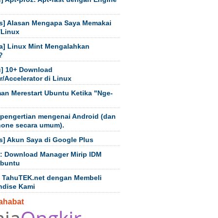
s] Alasan Mengapa Saya Memakai
/Linux
a] Linux Mint Mengalahkan
?
] 10+ Download
/Accelerator di Linux
an Merestart Ubuntu Ketika "Nge-
 pengertian mengenai Android (dan
hone secara umum).
s] Akun Saya di Google Plus
t: Download Manager Mirip IDM
Ubuntu
 TahuTEK.net dengan Membeli
ndise Kami
ahabat