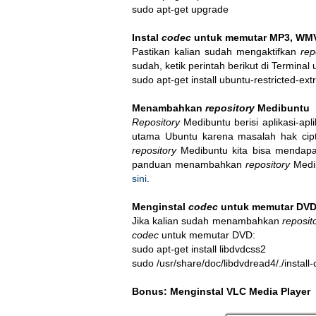
sudo apt-get upgrade
Instal
codec
untuk memutar MP3, WM
Pastikan kalian sudah mengaktifkan
rep
sudah, ketik perintah berikut di Terminal
sudo apt-get install ubuntu-restricted-extr
Menambahkan
repository
Medibuntu
Repository
Medibuntu berisi aplikasi-ap
utama Ubuntu karena masalah hak cipt
repository
Medibuntu kita bisa mendapat
panduan menambahkan
repository
Medi
sini
.
Menginstal
codec
untuk memutar DV
Jika kalian sudah menambahkan
reposit
codec
untuk memutar DVD:
sudo apt-get install libdvdcss2

sudo /usr/share/doc/libdvdread4/./install-
Bonus: Menginstal VLC Media Player