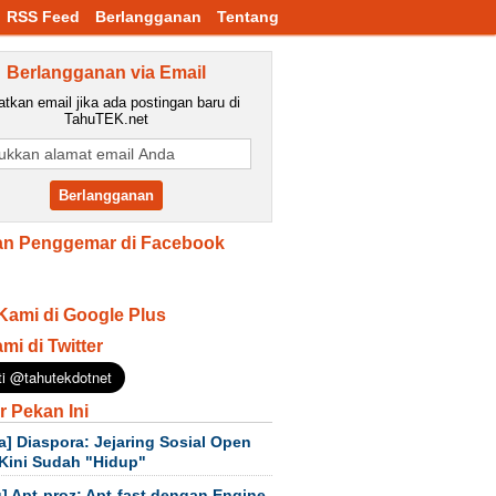
RSS Feed
Berlangganan
Tentang
Berlangganan via Email
tkan email jika ada postingan baru di
TahuTEK.net
n Penggemar di Facebook
Kami di Google Plus
ami di Twitter
r Pekan Ini
a] Diaspora: Jejaring Sosial Open
Kini Sudah "Hidup"
] Apt-proz: Apt-fast dengan Engine