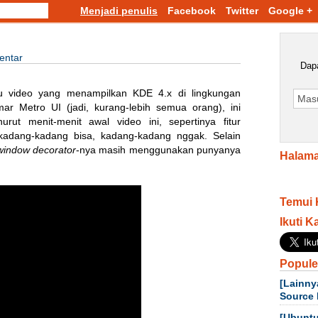
Menjadi penulis
Facebook
Twitter
Google +
entar
Dapa
u video yang menampilkan KDE 4.x di lingkungan
 Metro UI (jadi, kurang-lebih semua orang), ini
urut menit-menit awal video ini, sepertinya fitur
 kadang-kadang bisa, kadang-kadang nggak. Selain
window decorator
-nya masih menggunakan punyanya
Halama
Temui 
Ikuti K
Popule
[Lainny
Source 
[Ubuntu