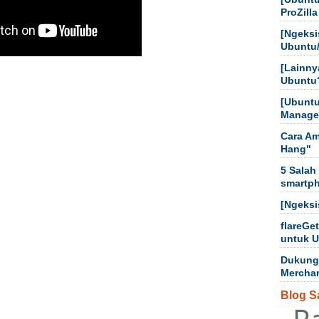
ProZilla
[Ngeksi
Ubuntu
[Lainny
Ubuntu
[Ubuntu
Manager
Cara Am
Hang"
5 Salah
smartp
[Ngeksi
flareGe
untuk 
Dukung
Mercha
Blog S