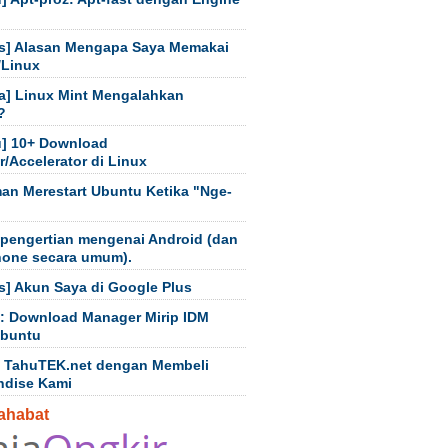
s] Alasan Mengapa Saya Memakai
/Linux
a] Linux Mint Mengalahkan
?
] 10+ Download
/Accelerator di Linux
an Merestart Ubuntu Ketika "Nge-
 pengertian mengenai Android (dan
hone secara umum).
s] Akun Saya di Google Plus
t: Download Manager Mirip IDM
Ubuntu
 TahuTEK.net dengan Membeli
ndise Kami
ahabat