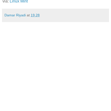
via:
Linux Mint
Damar Riyadi
at
19.28