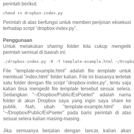
perintah berikut:
chmod +x dropbox-index.py
Perintah di atas berfungsi untuk memberi perijinan eksekusi
terhadap
script
"dropbox-index.py".
Penggunaan
Untuk melakukan
sharing
folder kita cukup mengetik
perintah semisal di bawah ini:
./dropbox-index.py -R -T template-example.html ~/Dropb
File "template-example.html" adalah file
template
untuk
membuat "index.html" folder kalian. File ini biasanya terletak
satu folder dengan file
script
"dropbox-index.py", tentu saja
kalian bisa mengedit file
template
tersebut sesuai selera.
Sedangkan "~/Dropbox/Public/EsPoeter/" adalah nama
folder di akun Dropbox saya yang ingin saya
share
ke
publik. Nah, ubah "template-example.html" dan
"~/Dropbox/Public/EsPoeter" pada baris perintah di atas
sesuai selera kalian masing-masing.
Jika semuanya berjalan dengan lancar, kalian akan