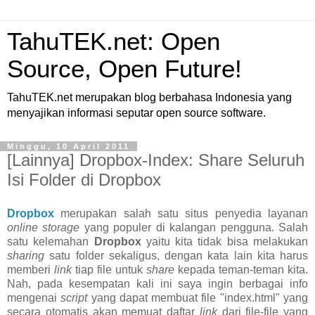
TahuTEK.net: Open
Source, Open Future!
TahuTEK.net merupakan blog berbahasa Indonesia yang
menyajikan informasi seputar open source software.
Minggu, 10 April 2011
[Lainnya] Dropbox-Index: Share Seluruh
Isi Folder di Dropbox
Dropbox
merupakan salah satu situs penyedia layanan
online storage
yang populer di kalangan pengguna. Salah
satu kelemahan
Dropbox
yaitu kita tidak bisa melakukan
sharing
satu folder sekaligus, dengan kata lain kita harus
memberi
link
tiap file untuk
share
kepada teman-teman kita.
Nah, pada kesempatan kali ini saya ingin berbagai info
mengenai
script
yang dapat membuat file "index.html" yang
secara otomatis akan memuat daftar
link
dari file-file yang