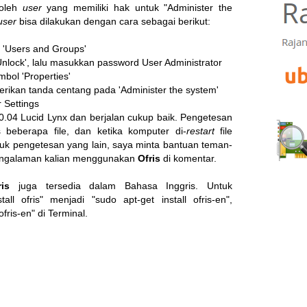
 oleh
user
yang memiliki hak untuk "Administer the
user
bisa dilakukan dengan cara sebagai berikut:
> 'Users and Groups'
'Unlock', lalu masukkan password User Administrator
mbol 'Properties'
n berikan tanda centang pada 'Administer the system'
 Settings
0.04 Lucid Lynx dan berjalan cukup baik. Pengetesan
beberapa file, dan ketika komputer di-
restart
file
uk pengetesan yang lain, saya minta bantuan teman-
 pengalaman kalian menggunakan
Ofris
di komentar.
ris
juga tersedia dalam Bahasa Inggris. Untuk
all ofris" menjadi "sudo apt-get install ofris-en",
ris-en" di Terminal.