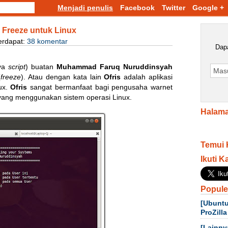
Menjadi penulis
Facebook
Twitter
Google +
p Freeze untuk Linux
erdapat:
38 komentar
Dapa
nya
script
) buatan
Muhammad Faruq Nuruddinsyah
(
freeze
). Atau dengan kata lain
Ofris
adalah aplikasi
ux.
Ofris
sangat bermanfaat bagi pengusaha warnet
yang menggunakan sistem operasi Linux.
Halama
Temui 
Ikuti K
Popule
[Ubuntu
ProZilla
[Lainny