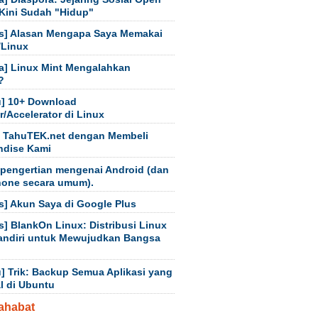
Kini Sudah "Hidup"
s] Alasan Mengapa Saya Memakai
/Linux
a] Linux Mint Mengalahkan
?
] 10+ Download
/Accelerator di Linux
 TahuTEK.net dengan Membeli
ndise Kami
 pengertian mengenai Android (dan
hone secara umum).
s] Akun Saya di Google Plus
s] BlankOn Linux: Distribusi Linux
andiri untuk Mewujudkan Bangsa
] Trik: Backup Semua Aplikasi yang
al di Ubuntu
ahabat