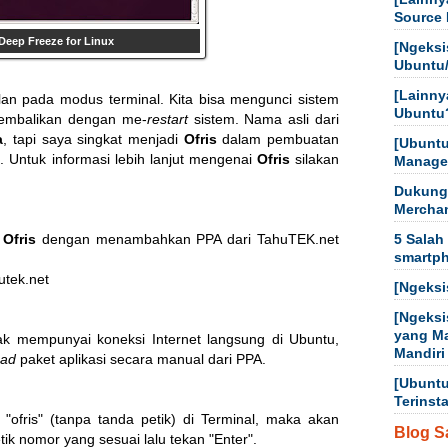
Source 
 Deep Freeze for Linux
[Ngeksi
Ubuntu
[Lainny
alan pada modus terminal. Kita bisa mengunci sistem
Ubuntu
 kembalikan dengan me-
restart
sistem. Nama asli dari
a
, tapi saya singkat menjadi
Ofris
dalam pembuatan
[Ubuntu
Untuk informasi lebih lanjut mengenai
Ofris
silakan
Manager
Dukung
Mercha
l
Ofris
dengan menambahkan PPA dari TahuTEK.net
5 Salah
smartp
tek.net

[Ngeksi
[Ngeksi
yang M
k mempunyai koneksi Internet langsung di Ubuntu,
Mandiri
oad
paket aplikasi secara manual dari PPA.
[Ubuntu
Terinst
k "ofris" (tanpa tanda petik) di Terminal, maka akan
Blog S
tik nomor yang sesuai lalu tekan "Enter".