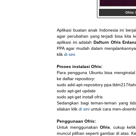
Ofris:
Aplikasi buatan anak Indonesia ini berj
agar perubahan yang terjadi bisa kita
aplikasi ini adalah
Dafturn Ofris Erdan
PPA agar mudah dalam menjalankannya. 
klik
di sini
.
Proses instalasi
Ofris:
Para pengguna Ubuntu bisa menginsta
ke daftar
repository
:
sudo add-apt-repository ppa:tldm217/tahu
sudo apt-get update

sudo apt-get install ofris
Sedangkan bagi teman-teman yang tida
silakan klik
di sini
untuk cara men-
downl
Penggunaan
Ofris:
Untuk menggunakan
Ofris
, cukup keti
muncul pilihan seperti gambar di atas. Ke