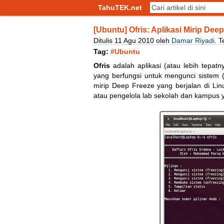
TahuTEK.net
[Ubuntu] Ofris: Aplikasi Mirip Dee
Ditulis
11
Agu
2010
oleh
Damar Riyadi
.
T
Tag:
#Ubuntu
Ofris
adalah aplikasi (atau lebih tepat
yang berfungsi untuk mengunci sistem 
mirip Deep Freeze yang berjalan di Lin
atau pengelola lab sekolah dan kampus 