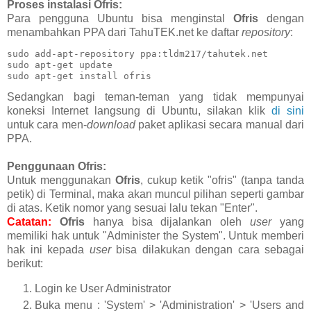
Proses instalasi
Ofris:
Para pengguna Ubuntu bisa menginstal
Ofris
dengan
menambahkan PPA dari TahuTEK.net ke daftar
repository
:
sudo add-apt-repository ppa:tldm217/tahutek.net

sudo apt-get update

sudo apt-get install ofris
Sedangkan bagi teman-teman yang tidak mempunyai
koneksi Internet langsung di Ubuntu, silakan klik
di sini
untuk cara men-
download
paket aplikasi secara manual dari
PPA.
Penggunaan
Ofris:
Untuk menggunakan
Ofris
, cukup ketik "ofris" (tanpa tanda
petik) di Terminal, maka akan muncul pilihan seperti gambar
di atas. Ketik nomor yang sesuai lalu tekan "Enter".
Catatan:
Ofris
hanya bisa dijalankan oleh
user
yang
memiliki hak untuk "Administer the System". Untuk memberi
hak ini kepada
user
bisa dilakukan dengan cara sebagai
berikut:
Login ke User Administrator
Buka menu : 'System' > 'Administration' > 'Users and