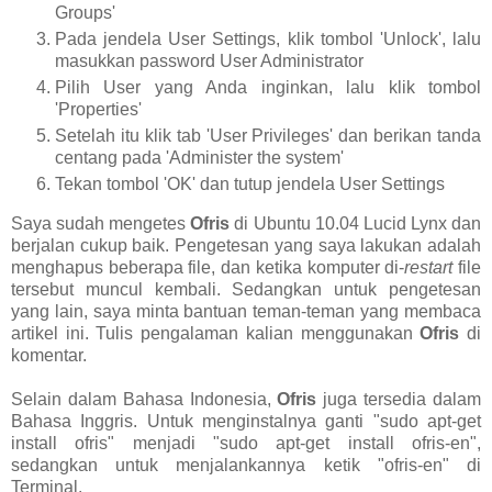
Groups'
Pada jendela User Settings, klik tombol 'Unlock', lalu
masukkan password User Administrator
Pilih User yang Anda inginkan, lalu klik tombol
'Properties'
Setelah itu klik tab 'User Privileges' dan berikan tanda
centang pada 'Administer the system'
Tekan tombol 'OK' dan tutup jendela User Settings
Saya sudah mengetes
Ofris
di Ubuntu 10.04 Lucid Lynx dan
berjalan cukup baik. Pengetesan yang saya lakukan adalah
menghapus beberapa file, dan ketika komputer di-
restart
file
tersebut muncul kembali. Sedangkan untuk pengetesan
yang lain, saya minta bantuan teman-teman yang membaca
artikel ini. Tulis pengalaman kalian menggunakan
Ofris
di
komentar.
Selain dalam Bahasa Indonesia,
Ofris
juga tersedia dalam
Bahasa Inggris. Untuk menginstalnya ganti "sudo apt-get
install ofris" menjadi "sudo apt-get install ofris-en",
sedangkan untuk menjalankannya ketik "ofris-en" di
Terminal.