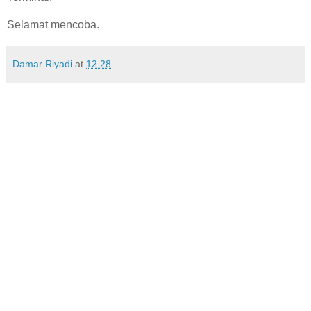
Selamat mencoba.
Damar Riyadi
at
12.28