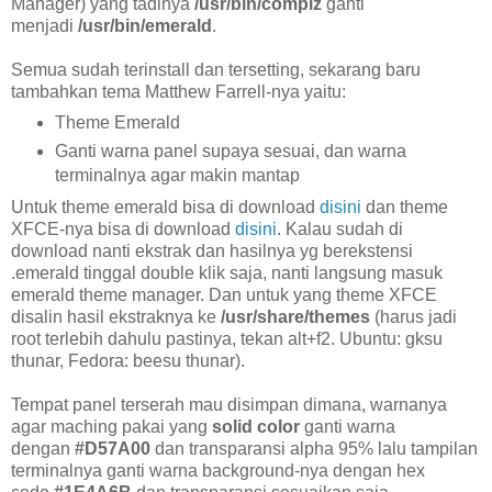
Manager) yang tadinya
/usr/bin/compiz
ganti
menjadi
/usr/bin/emerald
.
Semua sudah terinstall dan tersetting, sekarang baru
tambahkan tema Matthew Farrell-nya yaitu:
Theme Emerald
Ganti warna panel supaya sesuai, dan warna
terminalnya agar makin mantap
Untuk theme emerald bisa di download
disini
dan theme
XFCE-nya bisa di download
disini
. Kalau sudah di
download nanti ekstrak dan hasilnya yg berekstensi
.emerald tinggal double klik saja, nanti langsung masuk
emerald theme manager. Dan untuk yang theme XFCE
disalin hasil ekstraknya ke
/usr/share/themes
(harus jadi
root terlebih dahulu pastinya, tekan alt+f2. Ubuntu: gksu
thunar, Fedora: beesu thunar).
Tempat panel terserah mau disimpan dimana, warnanya
agar maching pakai yang
solid color
ganti warna
dengan
#D57A00
dan transparansi alpha 95% lalu tampilan
terminalnya ganti warna background-nya dengan hex