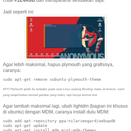
code
#1E4A6B
dan transparansi sesuaikan saja.
Jadi seperti ini:
Agar lebih maksimal, hapus plymouth yang grafisnya,
caranya:
sudo apt-get remove xubuntu-plymouth-theme
#FYI Plymouth grafis itu tampilan pada saat Linux sedang Booting, kalau di remove, nanti
yang tampil bukan bentuk gambar yang halus, tapi hanya bentuk text.
Agar tambah maksimal lagi, ubah lightdm (bagian ini khusus
di ubuntu) dengan MDM, caranya install dulu MDM:
sudo add-apt-repository ppa:nilarimogard/webupd8

sudo apt-get update

sudo apt-get install mdm mint-mdm-themes
