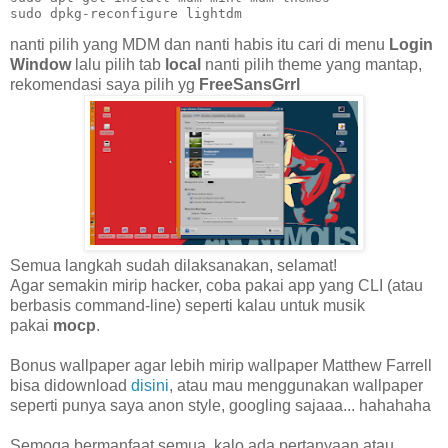
sudo dpkg-reconfigure lightdm
nanti pilih yang MDM dan nanti habis itu cari di menu
Login
Window
lalu pilih tab
local
nanti pilih theme yang mantap,
rekomendasi saya pilih yg
FreeSansGrrl
Semua langkah sudah dilaksanakan, selamat!
Agar semakin mirip hacker, coba pakai app yang CLI (atau
berbasis command-line) seperti kalau untuk musik
pakai
mocp
.
Bonus wallpaper agar lebih mirip wallpaper Matthew Farrell
bisa didownload
disini
, atau mau menggunakan wallpaper
seperti punya saya anon style, googling sajaaa... hahahaha
Semoga bermanfaat semua, kalo ada pertanyaan atau