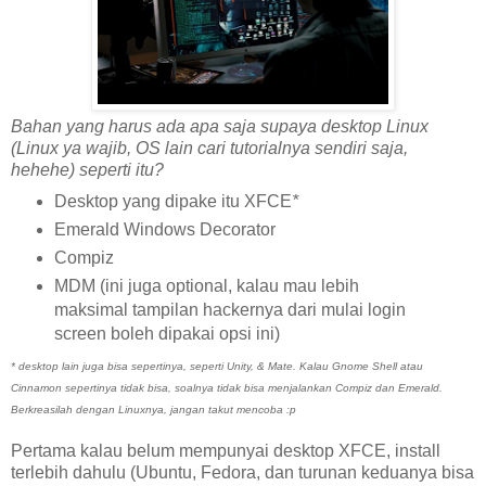
Bahan yang harus ada apa saja supaya desktop Linux
(Linux ya wajib, OS lain cari tutorialnya sendiri saja,
hehehe) seperti itu?
Desktop yang dipake itu XFCE
*
Emerald Windows Decorator
Compiz
MDM (ini juga optional, kalau mau lebih
maksimal tampilan hackernya dari mulai login
screen boleh dipakai opsi ini)
* desktop lain juga bisa sepertinya, seperti Unity, & Mate. Kalau Gnome Shell atau
Cinnamon sepertinya tidak bisa, soalnya tidak bisa menjalankan Compiz dan Emerald.
Berkreasilah dengan Linuxnya, jangan takut mencoba :p
Pertama kalau belum mempunyai desktop XFCE, install
terlebih dahulu (Ubuntu, Fedora, dan turunan keduanya bisa