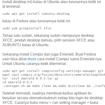
install desktop ini) kalau di Ubuntu atau turunannya ketik ini
di terminal:
sudo apt-get install xubuntu-desktop
kalau di Fedora atau turunannya ketik ini:
sudo yum groupinstall xfce
Tahap satu sudah, sekarang sudah mempunya desktop
XFCE, pindah desktop dahulu, pilih session XFCE atau
XUBUNTU kalau di Ubuntu.
Sekarang install Compiz dan juga Emerald. Buat Fedora
user bisa diliat
disini
cara install Compiz sama Emerald-nya.
Untuk Ubuntu caranya ketik diterminal:
sudo apt-get install compizconfig-settings-manager git 
wget cgit.compiz.org/fusion/decorators/emerald/snapshot
tar -zxvf emerald-0.9.5.tar.gz

cd emerald-0.9.5

./autogen.sh && make clean && make distclean && ./conf
Setelah terinstall, saatnya membuat kedua aplikasi itu
berjalan secara otomatis/autorun setiap kita login ke desktop
XFCE. Caranya buka menu > cari setting manager > buka