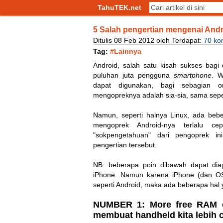
TahuTEK.net
5 Salah pengertian mengenai And
Ditulis
08
Feb
2012
oleh
Terdapat:
70 ko
Tag:
#Lainnya
Android, salah satu kisah sukses bagi
puluhan juta pengguna
smartphone
. W
dapat digunakan, bagi sebagian or
mengopreknya adalah sia-sia, sama seper
Namun, seperti halnya Linux, ada be
mengoprek Android-nya terlalu cep
"sokpengetahuan" dari pengoprek i
pengertian tersebut.
NB: beberapa poin dibawah dapat diap
iPhone. Namun karena iPhone (dan OS 
seperti Android, maka ada beberapa hal 
NUMBER 1: More free RAM 
membuat handheld kita lebih c