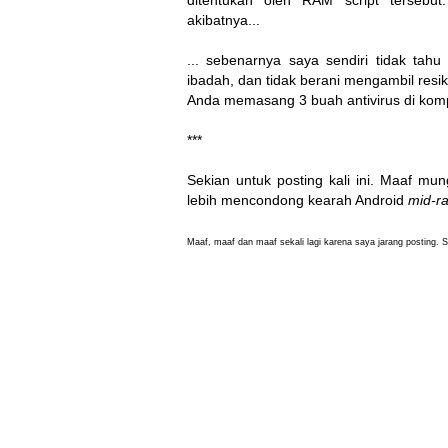
ditentukan oleh RAM script tersebut. 
akibatnya...
... sebenarnya saya sendiri tidak tahu
ibadah, dan tidak berani mengambil resiko 
Anda memasang 3 buah antivirus di komp
***
Sekian untuk posting kali ini. Maaf mu
lebih mencondong kearah Android
mid-r
Maaf, maaf dan maaf sekali lagi karena saya jarang posting. S