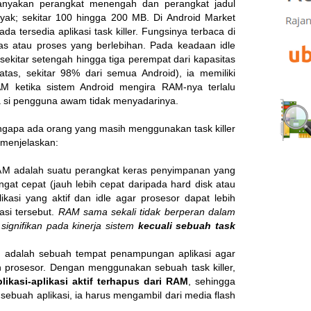
anyakan perangkat menengah dan perangkat jadul
yak; sekitar 100 hingga 200 MB. Di Android Market
 tersedia aplikasi task killer. Fungsinya terbaca di
s atau proses yang berlebihan. Pada keadaan idle
ekitar setengah hingga tiga perempat dari kapasitas
tas, sekitar 98% dari semua Android), ia memiliki
 ketika sistem Android mengira RAM-nya terlalu
ga si pengguna awam tidak menyadarinya.
gapa ada orang yang masih menggunakan task killer
menjelaskan:
AM adalah suatu perangkat keras penyimpanan yang
gat cepat (jauh lebih cepat daripada hard disk atau
ikasi yang aktif dan idle agar prosesor dapat lebih
asi tersebut.
RAM sama sekali tidak berperan dalam
signifikan pada kinerja sistem
kecuali sebuah task
AM adalah sebuah tempat penampungan aplikasi agar
h prosesor. Dengan menggunakan sebuah task killer,
kasi-aplikasi aktif terhapus dari RAM
, sehingga
sebuah aplikasi, ia harus mengambil dari media flash