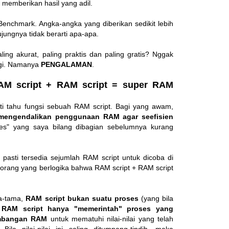
 memberikan hasil yang adil.
Benchmark. Angka-angka yang diberikan sedikit lebih
ungnya tidak berarti apa-apa.
ing akurat, paling praktis dan paling gratis? Nggak
agi. Namanya
PENGALAMAN
.
M script + RAM script = super RAM
ti tahu fungsi sebuah RAM script. Bagi yang awam,
 mengendalikan penggunaan RAM agar seefisien
s" yang saya bilang dibagian sebelumnya kurang
pasti tersedia sejumlah RAM script untuk dicoba di
orang yang berlogika bahwa RAM script + RAM script
a-tama,
RAM script bukan suatu proses
(yang bila
;
RAM script hanya "memerintah" proses yang
mbangan RAM
untuk mematuhi nilai-nilai yang telah