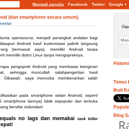
Menjadi penulis
Facebook
Twitter
Google +
roid (dan smartphone secara umum).
mentar
Dapa
 dunia opensource, menjadi perangkat andalan bagi
alaupun Android hasil kustomisasi pabrik langsung
ang (termasuk saya), memiliki Android tanpa
ti memiliki distro Linux tanpa mengopreknya.
Halama
berapa pengoprek Android yang membawa keinginan
at, sehingga muncullah salahpengertian hasil
ni. Dibawah, saya mencoba membenarkan salah
Temui 
Ikuti K
likasikan pada smartphone selain Android, seperti
smartphone lainnya) tidak sepopuler dan terbuka
yang bersifat
redundant
.
Popule
Blog S
equals no lags dan memakai
task killer
epat!