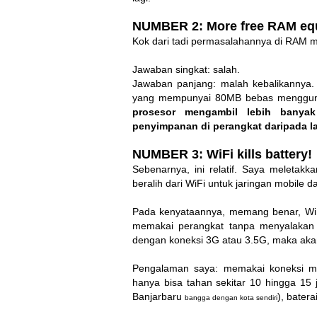
NUMBER 2: More free RAM equ
Kok dari tadi permasalahannya di RAM m
Jawaban singkat: salah.
Jawaban panjang: malah kebalikann
yang mempunyai 80MB bebas mengguna
prosesor mengambil lebih banyak
penyimpanan di perangkat daripada 
NUMBER 3: WiFi kills battery!
Sebenarnya, ini relatif. Saya meletak
beralih dari WiFi untuk jaringan mobile da
Pada kenyataannya, memang benar, WiF
memakai perangkat tanpa menyalakan W
dengan koneksi 3G atau 3.5G, maka akan 
Pengalaman saya: memakai koneksi mo
hanya bisa tahan sekitar 10 hingga 15
Banjarbaru
), batera
bangga dengan kota sendiri