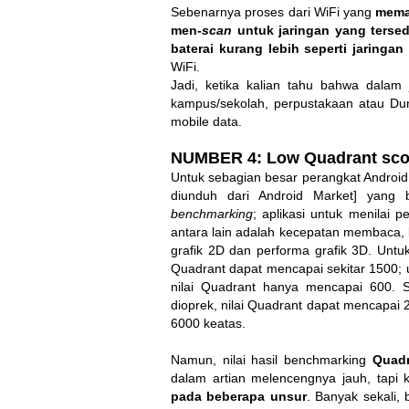
Sebenarnya proses dari WiFi yang
memak
men-
scan
untuk jaringan yang tersed
baterai kurang lebih seperti jaringan
WiFi.
Jadi, ketika kalian tahu bahwa dalam 
kampus/sekolah, perpustakaan atau Dun
mobile data.
NUMBER 4: Low Quadrant scor
Untuk sebagian besar perangkat Android
diunduh dari Android Market] yang b
benchmarking
; aplikasi untuk menilai 
antara lain adalah kecepatan membaca, 
grafik 2D dan performa grafik 3D. Unt
Quadrant dapat mencapai sekitar 1500;
nilai Quadrant hanya mencapai 600.
dioprek, nilai Quadrant dapat mencapai
6000 keatas.
Namun, nilai hasil benchmarking
Quadr
dalam artian melencengnya jauh, tapi
pada beberapa unsur
. Banyak sekali,