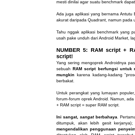
mesti dinilai agar suatu benchmark dapat
Ada juga aplikasi yang bernama Antutu 
akurat daripada Quadrant, namun pada uj
Tahu nggak aplikasi benchmark yang pal
usah pake unduh dari Android Market, l
NUMBER 5: RAM script + RA
script!
Yang sering mengoprek Androidnya pas
sebuah
RAM script berfungsi untuk
mungkin
karena kadang-kadang "prose
berbakat.
Untuk perangkat yang lumayan populer, 
forum-forum oprek Android. Namun, ada 
+ RAM script = super RAM script.
Ini sangat
, sangat
berbahaya
. Pertam
ditumpuk, akan lebih gesit kerjanya)
mengendalikan penggunaan penyei