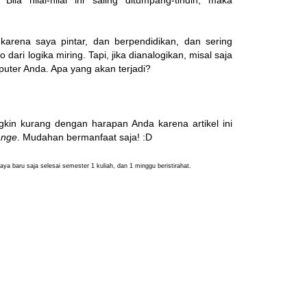
Bila nilai-nilai ini saling ditumpang-tindih, maka
 karena saya pintar, dan berpendidikan, dan sering
dari logika miring. Tapi, jika dianalogikan, misal saja
uter Anda. Apa yang akan terjadi?
ngkin kurang dengan harapan Anda karena artikel ini
ange
. Mudahan bermanfaat saja! :D
aya baru saja selesai semester 1 kuliah, dan 1 minggu beristirahat.