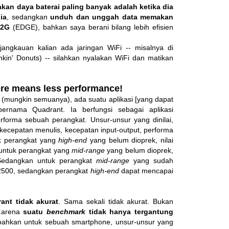
an daya baterai paling banyak adalah ketika dia
ia
, sedangkan
unduh dan unggah data memakan
 2G
(EDGE), bahkan saya berani bilang lebih efisien
jangkauan kalian ada jaringan WiFi -- misalnya di
kin' Donuts) -- silahkan nyalakan WiFi dan matikan
e means less performance!
 (mungkin semuanya), ada suatu aplikasi [yang dapat
ernama Quadrant. Ia berfungsi sebagai aplikasi
performa sebuah perangkat. Unsur-unsur yang dinilai,
kecepatan menulis, kecepatan input-output, performa
uk perangkat yang
high-end
yang belum dioprek, nilai
 untuk perangkat yang
mid-range
yang belum dioprek,
 Sedangkan untuk perangkat
mid-range
yang sudah
 2500, sedangkan perangkat
high-end
dapat mencapai
ant tidak akurat
. Sama sekali tidak akurat. Bukan
 karena
suatu
benchmark
tidak hanya tergantung
 bahkan untuk sebuah smartphone, unsur-unsur yang