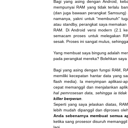
Bagi yang asing dengan Android, keb
mempunyai RAM yang tidak terlalu ban
(dan juga bawaan perangkat Samsung) ada
namanya, yakni untuk "membunuh" tuga
atau standby, perangkat saya memakan s
RAM. Di Android versi modern (2.1 kea
semacam proses untuk melegakan RAM
sesak. Proses ini sangat mulus, sehing
Yang membuat saya bingung adalah men
pada perangkat mereka? Bolehkan saya 
Bagi yang asing dengan fungsi RAM, R
memiliki kecepatan hantar data yang san
flash media). Ia menyimpan aplikasi-apl
cepat memanggil dan menjalankan aplik
hal pemrosesan data, sehingga ia tidak 
killer berperan
.
Seperti yang saya jelaskan diatas, R
lebih mudah dipanggil dan diproses ole
Anda sebenarnya membuat semua apli
ketika sang prosesor disuruh memanggil 
lagi.