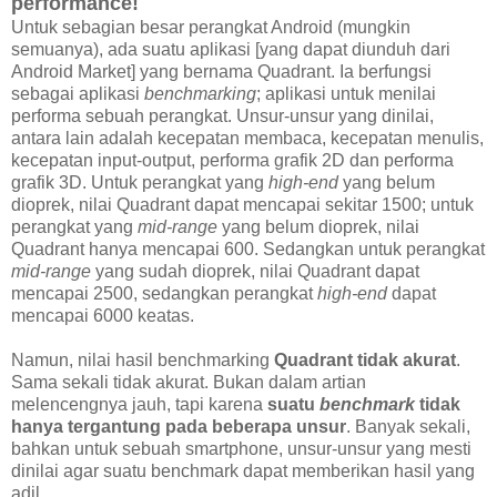
performance!
Untuk sebagian besar perangkat Android (mungkin
semuanya), ada suatu aplikasi [yang dapat diunduh dari
Android Market] yang bernama Quadrant. Ia berfungsi
sebagai aplikasi
benchmarking
; aplikasi untuk menilai
performa sebuah perangkat. Unsur-unsur yang dinilai,
antara lain adalah kecepatan membaca, kecepatan menulis,
kecepatan input-output, performa grafik 2D dan performa
grafik 3D. Untuk perangkat yang
high-end
yang belum
dioprek, nilai Quadrant dapat mencapai sekitar 1500; untuk
perangkat yang
mid-range
yang belum dioprek, nilai
Quadrant hanya mencapai 600. Sedangkan untuk perangkat
mid-range
yang sudah dioprek, nilai Quadrant dapat
mencapai 2500, sedangkan perangkat
high-end
dapat
mencapai 6000 keatas.
Namun, nilai hasil benchmarking
Quadrant tidak akurat
.
Sama sekali tidak akurat. Bukan dalam artian
melencengnya jauh, tapi karena
suatu
benchmark
tidak
hanya tergantung pada beberapa unsur
. Banyak sekali,
bahkan untuk sebuah smartphone, unsur-unsur yang mesti
dinilai agar suatu benchmark dapat memberikan hasil yang
adil.