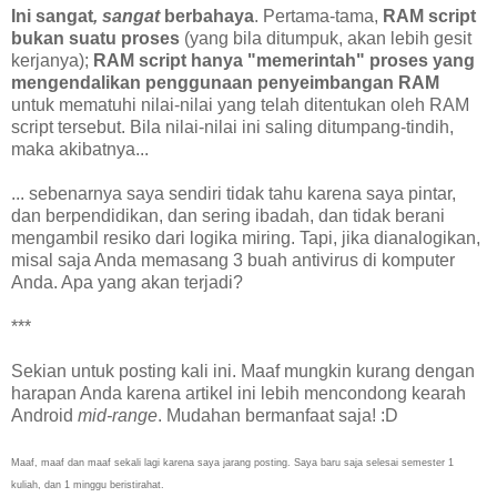
Ini sangat
, sangat
berbahaya
. Pertama-tama,
RAM script
bukan suatu proses
(yang bila ditumpuk, akan lebih gesit
kerjanya);
RAM script hanya "memerintah" proses yang
mengendalikan penggunaan penyeimbangan RAM
untuk mematuhi nilai-nilai yang telah ditentukan oleh RAM
script tersebut. Bila nilai-nilai ini saling ditumpang-tindih,
maka akibatnya...
... sebenarnya saya sendiri tidak tahu karena saya pintar,
dan berpendidikan, dan sering ibadah, dan tidak berani
mengambil resiko dari logika miring. Tapi, jika dianalogikan,
misal saja Anda memasang 3 buah antivirus di komputer
Anda. Apa yang akan terjadi?
***
Sekian untuk posting kali ini. Maaf mungkin kurang dengan
harapan Anda karena artikel ini lebih mencondong kearah
Android
mid-range
. Mudahan bermanfaat saja! :D
Maaf, maaf dan maaf sekali lagi karena saya jarang posting. Saya baru saja selesai semester 1
kuliah, dan 1 minggu beristirahat.