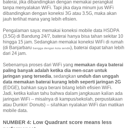
baterai, jika dibandingkan dengan memakai perangkat
tanpa menyalakan WiFi. Tapi jika daya minum jus WiFi
dibandingkan dengan koneksi 3G atau 3.5G, maka akan
jauh terlihat mana yang lebih efisien.
Pengalaman saya: memakai koneksi mobile data HSDPA
(3.5G) di Bandung 24/7, baterai hanya bisa tahan sekitar 10
hingga 15 jam. Sedangkan memakai koneksi WiFi di rumah
(di Banjarbaru
), baterai dapat tahan lebih
bangga dengan kota sendiri
dari 24 jam.
Sebenarnya proses dari WiFi yang
memakan daya baterai
paling banyak adalah ketika dia men-
scan
untuk
jaringan yang tersedia
, sedangkan
unduh dan unggah
data memakan baterai kurang lebih seperti jaringan 2G
(EDGE), bahkan saya berani bilang lebih efisien WiFi.
Jadi, ketika kalian tahu bahwa dalam jangkauan kalian ada
jaringan WiFi -- misalnya di kampus/sekolah, perpustakaan
atau Dunkin' Donuts) -- silahkan nyalakan WiFi dan matikan
mobile data.
NUMBER 4: Low Quadrant score means less