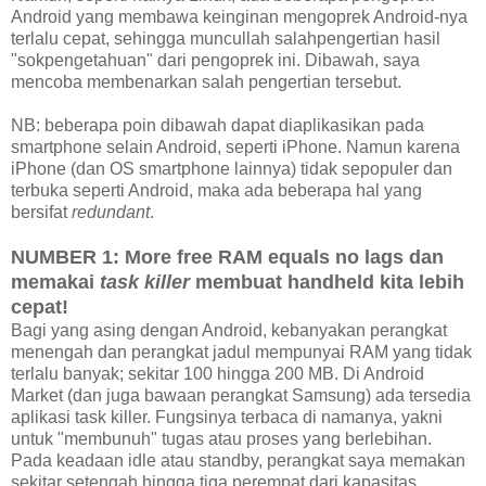
Android yang membawa keinginan mengoprek Android-nya
terlalu cepat, sehingga muncullah salahpengertian hasil
"sokpengetahuan" dari pengoprek ini. Dibawah, saya
mencoba membenarkan salah pengertian tersebut.
NB: beberapa poin dibawah dapat diaplikasikan pada
smartphone selain Android, seperti iPhone. Namun karena
iPhone (dan OS smartphone lainnya) tidak sepopuler dan
terbuka seperti Android, maka ada beberapa hal yang
bersifat
redundant
.
NUMBER 1: More free RAM equals no lags dan
memakai
task killer
membuat handheld kita lebih
cepat!
Bagi yang asing dengan Android, kebanyakan perangkat
menengah dan perangkat jadul mempunyai RAM yang tidak
terlalu banyak; sekitar 100 hingga 200 MB. Di Android
Market (dan juga bawaan perangkat Samsung) ada tersedia
aplikasi task killer. Fungsinya terbaca di namanya, yakni
untuk "membunuh" tugas atau proses yang berlebihan.
Pada keadaan idle atau standby, perangkat saya memakan
sekitar setengah hingga tiga perempat dari kapasitas