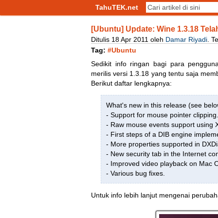
TahuTEK.net
[Ubuntu] Update: Wine 1.3.18 Telah 
Ditulis
18
Apr
2011
oleh
Damar Riyadi
.
T
Tag:
#Ubuntu
Sedikit info ringan bagi para pengg
merilis versi 1.3.18 yang tentu saja m
Berikut daftar lengkapnya:
What's new in this release (see below
- Support for mouse pointer clipping
- Raw mouse events support using X
- First steps of a DIB engine implem
- More properties supported in DXDi
- New security tab in the Internet con
- Improved video playback on Mac 
- Various bug fixes.
Untuk info lebih lanjut mengenai peruba