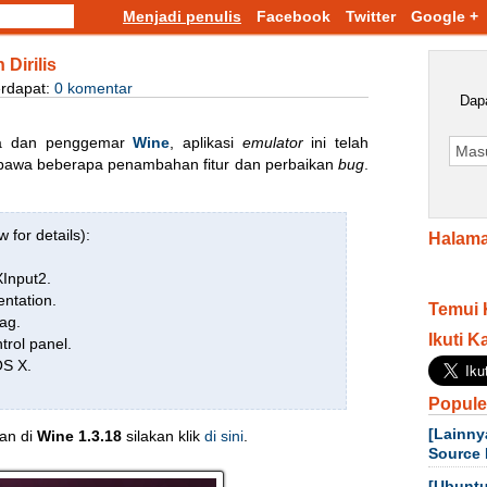
Menjadi penulis
Facebook
Twitter
Google +
Dirilis
erdapat:
0 komentar
Dapa
una dan penggemar
Wine
, aplikasi
emulator
ini telah
embawa beberapa penambahan fitur dan perbaikan
bug
.
 for details):
Halama
.
Input2.
entation.
Temui 
ag.
Ikuti K
trol panel.
OS X.
Popule
[Lainny
han di
Wine 1.3.18
silakan klik
di sini
.
Source 
[Ubuntu