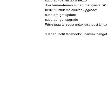
sudo apt-get install wine1.3
Jika teman-teman sudah menginstal
Wi
berikut untuk melakukan
upgrade
:
sudo apt-get update

sudo apt-get upgrade
Wine
juga tersedia untuk distribusi Linux 
"Hadeh, notif facebookku banyak banget :