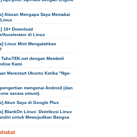
s] Alasan Mengapa Saya Memakai
/Linux
] 10+ Download
/Accelerator di Linux
a] Linux Mint Mengalahkan
?
 TahuTEK.net dengan Membeli
ndise Kami
an Merestart Ubuntu Ketika "Nge-
 pengertian mengenai Android (dan
hone secara umum).
s] Akun Saya di Google Plus
s] BlankOn Linux: Distribusi Linux
andiri untuk Mewujudkan Bangsa
ahabat