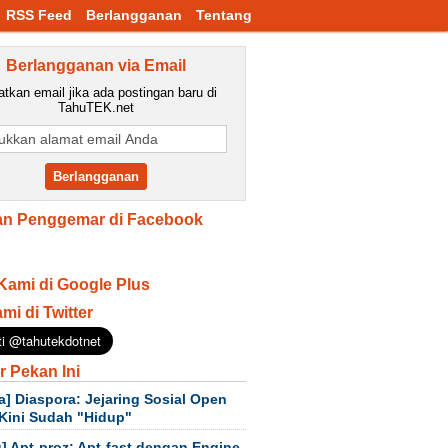
RSS Feed
Berlangganan
Tentang
Berlangganan via Email
tkan email jika ada postingan baru di
TahuTEK.net
n Penggemar di Facebook
Kami di Google Plus
ami di Twitter
r Pekan Ini
a] Diaspora: Jejaring Sosial Open
Kini Sudah "Hidup"
] Apt-proz: Apt-fast dengan Engine