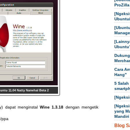
ProZilla
[Ngeksi
Ubuntu
[Ubuntu
Manager
[Lainny
Ubuntu
Dukung
Mercha
Cara Am
Hang"
5 Salah
smartp
buntu 11.04 Natty Narwhal Beta 2
[Ngeksi
[Ngeksi
y) dapat menginstal
Wine 1.3.18
dengan mengetik
yang M
Mandiri
/ppa

Blog S