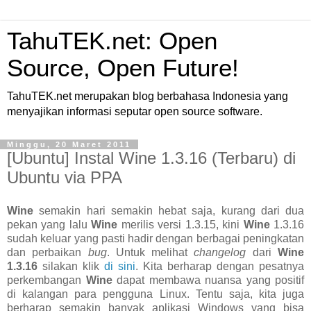
TahuTEK.net: Open
Source, Open Future!
TahuTEK.net merupakan blog berbahasa Indonesia yang
menyajikan informasi seputar open source software.
Minggu, 20 Maret 2011
[Ubuntu] Instal Wine 1.3.16 (Terbaru) di
Ubuntu via PPA
Wine
semakin hari semakin hebat saja, kurang dari dua
pekan yang lalu
Wine
merilis versi 1.3.15, kini
Wine
1.3.16
sudah keluar yang pasti hadir dengan berbagai peningkatan
dan perbaikan
bug
. Untuk melihat
changelog
dari
Wine
1.3.16
silakan klik
di sini
. Kita berharap dengan pesatnya
perkembangan
Wine
dapat membawa nuansa yang positif
di kalangan para pengguna Linux. Tentu saja, kita juga
berharap semakin banyak aplikasi Windows yang bisa