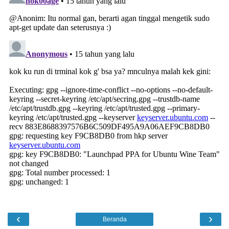
‹
›
Beranda