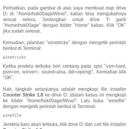
Perhatikan, pada gambar di atas saya membuat
map
drive
D: di "/home/hok00age/Wine/", kalian bisa mengubahnya
sesuai selera. Sedangkan untuk drive Y: ganti
"/home/hok00age" dengan folder "Home" kalian. Klik "OK"
jika sudah selesai.
Kemudian, jalankan "winetricks" dengan mengetik perintah
berikut di Terminal:
winetricks
Ketika jendela terbuka beri centang pada opsi "vsm-hard,
psm=on, winver=, sound=alsa, ddr=opengl". Kemudian klik
"OK".
Nah, langkah selanjutnya adalah mengkopi file
installer
Counter Strike 1.6
ke drive D: (dalam kasus ini mengkopi
ke folder "/home/hok00age/Wine/". Lalu buka "winefile"
dengan mengetik perintah berikut di Terminal:
winefile
Jendela baru akan terbuka, klik drive D: dan cari file
installer