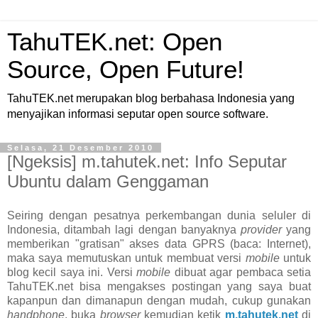
TahuTEK.net: Open
Source, Open Future!
TahuTEK.net merupakan blog berbahasa Indonesia yang
menyajikan informasi seputar open source software.
Selasa, 21 Desember 2010
[Ngeksis] m.tahutek.net: Info Seputar
Ubuntu dalam Genggaman
Seiring dengan pesatnya perkembangan dunia seluler di
Indonesia, ditambah lagi dengan banyaknya
provider
yang
memberikan "gratisan" akses data GPRS (baca: Internet),
maka saya memutuskan untuk membuat versi
mobile
untuk
blog kecil saya ini. Versi
mobile
dibuat agar pembaca setia
TahuTEK.net bisa mengakses postingan yang saya buat
kapanpun dan dimanapun dengan mudah, cukup gunakan
handphone
, buka
browser
kemudian ketik
m.tahutek.net
di