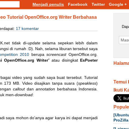
Menjadi penulis
Facebook
Twitter
Google +
eo Tutorial OpenOffice.org Writer Berbahasa
Dapa
erdapat:
17 komentar
.net tidak di-
update
selama sepekan lebih dalam
ngsi di rumah :D). Nah, selama liburan tersebut saya
petition 2010
berupa
screencast
OpenOffice.org.
i OpenOffice.org Writer
" atau disingkat
EsPoeter
Halama
rbagai video yang sudah saya buat tersebut. Tutorial
Temui 
ran 173 MB. Video disajikan tanpa suara (
speakless
)
 dengan
callout
dan
annotation
berbahasa Indonesia.
Ikuti K
tuk men-
download
:
Popule
[Ubuntu
adi saya mohon do'anya agar karya ini dapat menjadi
ProZilla
[Lainny