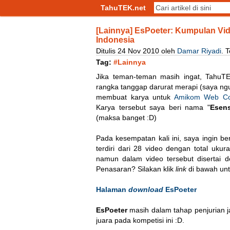
TahuTEK.net
[Lainnya] EsPoeter: Kumpulan Vid
Indonesia
Ditulis
24
Nov
2010
oleh
Damar Riyadi
.
T
Tag:
#Lainnya
Jika teman-teman masih ingat, TahuTEK
rangka tanggap darurat merapi (saya ngu
membuat karya untuk
Amikom Web Com
Karya tersebut saya beri nama "
Esens
(maksa banget :D)
Pada kesempatan kali ini, saya ingin be
terdiri dari 28 video dengan total uku
namun dalam video tersebut disertai
Penasaran? Silakan klik
link
di bawah un
Halaman
download
EsPoeter
EsPoeter
masih dalam tahap penjurian j
juara pada kompetisi ini :D.