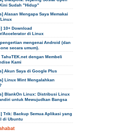
Kini Sudah "Hidup"
s] Alasan Mengapa Saya Memakai
/Linux
] 10+ Download
/Accelerator di Linux
 pengertian mengenai Android (dan
hone secara umum).
 TahuTEK.net dengan Membeli
ndise Kami
s] Akun Saya di Google Plus
a] Linux Mint Mengalahkan
?
s] BlankOn Linux: Distribusi Linux
andiri untuk Mewujudkan Bangsa
] Trik: Backup Semua Aplikasi yang
al di Ubuntu
ahabat