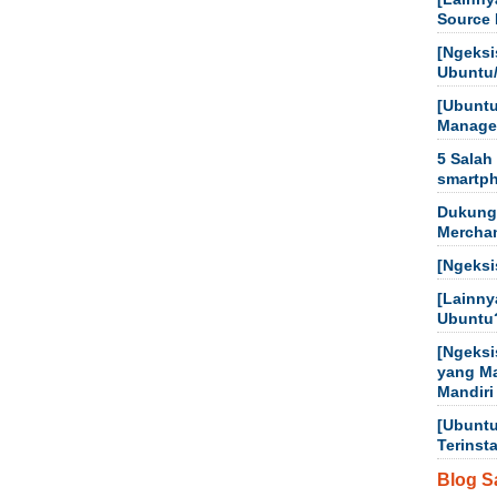
Source 
[Ngeksi
Ubuntu
[Ubuntu
Manager
5 Salah
smartp
Dukung
Mercha
[Ngeksi
[Lainny
Ubuntu
[Ngeksi
yang M
Mandiri
[Ubuntu
Terinst
Blog S