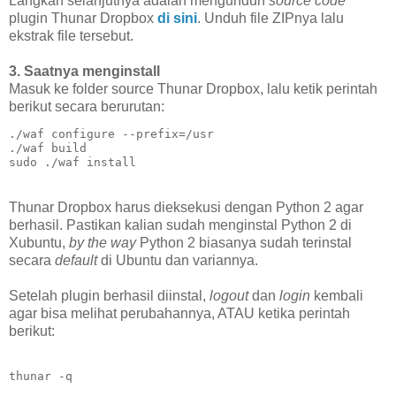
Langkah selanjutnya adalah mengunduh
source code
plugin Thunar Dropbox
di sini
. Unduh file ZIPnya lalu
ekstrak file tersebut.
3. Saatnya menginstall
Masuk ke folder source Thunar Dropbox, lalu ketik perintah
berikut secara berurutan:
./waf configure --prefix=/usr

./waf build

sudo ./waf install
Thunar Dropbox harus dieksekusi dengan Python 2 agar
berhasil. Pastikan kalian sudah menginstal Python 2 di
Xubuntu,
by the way
Python 2 biasanya sudah terinstal
secara
default
di Ubuntu dan variannya.
Setelah plugin berhasil diinstal,
logout
dan
login
kembali
agar bisa melihat perubahannya, ATAU ketika perintah
berikut:
thunar -q