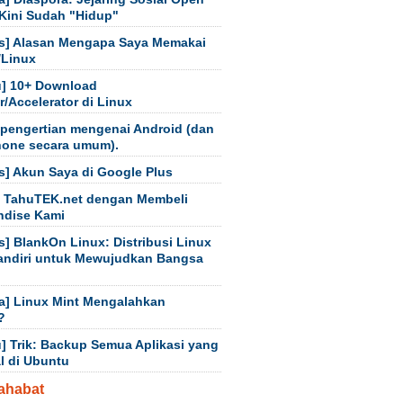
Kini Sudah "Hidup"
s] Alasan Mengapa Saya Memakai
/Linux
] 10+ Download
/Accelerator di Linux
 pengertian mengenai Android (dan
hone secara umum).
s] Akun Saya di Google Plus
 TahuTEK.net dengan Membeli
ndise Kami
s] BlankOn Linux: Distribusi Linux
andiri untuk Mewujudkan Bangsa
a] Linux Mint Mengalahkan
?
] Trik: Backup Semua Aplikasi yang
al di Ubuntu
ahabat