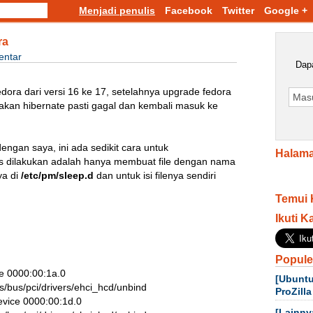
Menjadi penulis
Facebook
Twitter
Google +
ra
entar
Dapa
dora dari versi 16 ke 17, setelahnya upgrade fedora
li akan hibernate pasti gagal dan kembali masuk ke
ngan saya, ini ada sedikit cara untuk
Halama
s dilakukan adalah hanya membuat file dengan nama
a di
/etc/pm/sleep.d
dan untuk isi filenya sendiri
Temui 
Ikuti K
Popule
ice 0000:00:1a.0

[Ubuntu
/sys/bus/pci/drivers/ehci_hcd/unbind

ProZilla
device 0000:00:1d.0

[Lainny