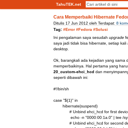
TahuTEK.net
Cara Memperbaiki Hibernate Fedo
Ditulis
17
Jun
2012
oleh
Terdapat:
8 kom
Tag:
#Error
#Fedora
#Solusi
Ini pengalaman saya sesudah
upgrade
fe
saya jadi tidak bisa hibernate, setiap ka
desktop.
Ok, barangkali ada kejadian yang sama de
memperbaikinya. Hal pertama yang haru
20_custom-ehci_hcd
dan menyimpanny
seperti dibawah ini:
#!/bin/sh

case "${1}" in

        hibernate|suspend)

              # Unbind ehci_hcd for first dev
               echo -n "0000:00:1a.0" | tee 
              # Unbind ehci_hcd for second 