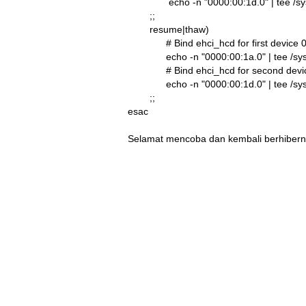
               echo -n "0000:00:1d.0" | tee 
        ;;

        resume|thaw)

              # Bind ehci_hcd for first device
              echo -n "0000:00:1a.0" | tee /s
              # Bind ehci_hcd for second dev
              echo -n "0000:00:1d.0" | tee /s
        ;;

esac
Selamat mencoba dan kembali berhibern