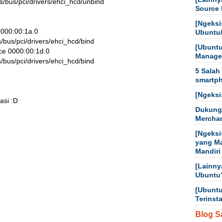
/sys/bus/pci/drivers/ehci_hcd/unbind

Source 
[Ngeksi
 0000:00:1a.0

Ubuntu
ys/bus/pci/drivers/ehci_hcd/bind

[Ubuntu
ice 0000:00:1d.0

Manager
ys/bus/pci/drivers/ehci_hcd/bind

5 Salah
smartp
[Ngeksi
asi :D
Dukung
Mercha
[Ngeksi
yang M
Mandiri
[Lainny
Ubuntu
[Ubuntu
Terinst
Blog S