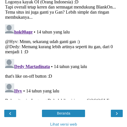
‹
›
Beranda
Lihat versi web