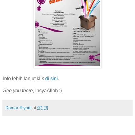
Info lebih lanjut klik
di sini
.
See you there
, InsyaAlloh :)
Damar Riyadi
at
07.29