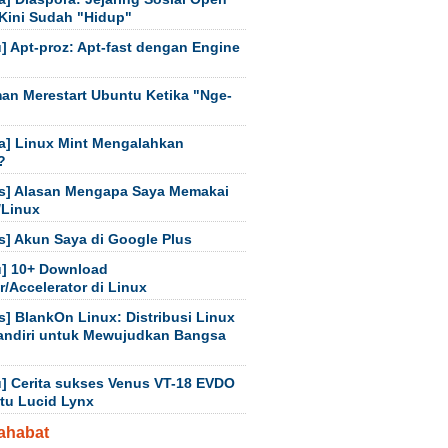
Kini Sudah "Hidup"
] Apt-proz: Apt-fast dengan Engine
an Merestart Ubuntu Ketika "Nge-
a] Linux Mint Mengalahkan
?
s] Alasan Mengapa Saya Memakai
/Linux
s] Akun Saya di Google Plus
] 10+ Download
/Accelerator di Linux
s] BlankOn Linux: Distribusi Linux
andiri untuk Mewujudkan Bangsa
] Cerita sukses Venus VT-18 EVDO
tu Lucid Lynx
ahabat