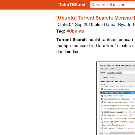
TahuTEK.net
[Ubuntu] Torrent Search: Mencari 
Ditulis
04
Sep
2010
oleh
Damar Riyadi
.
T
Tag:
#Ubuntu
Torrent Search
adalah aplikasi pencari 
mampu mencari file-file
torrent
di situs-s
dan lain-lain.