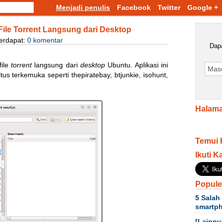
Menjadi penulis
Facebook
Twitter
Google +
File Torrent Langsung dari Desktop
erdapat:
0 komentar
Dapa
file
torrent
langsung dari
desktop
Ubuntu. Aplikasi ini
itus terkemuka seperti thepiratebay, btjunkie, isohunt,
Halama
Temui 
Ikuti K
Popule
5 Salah
smartp
[Lainny