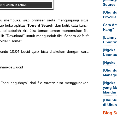
Source 
ent Search in action
[Ubuntu
ProZilla
erlu membuka
web browser
serta mengunjungi situs
Cara Am
up buka aplikasi
Torrent Search
dan ketik kata kunci,
Hang"
anel sebelah kiri. Jika teman-teman menemukan file
pilih "Download" untuk mengunduh file. Secara
default
[Lainny
folder "Home".
Ubuntu
[Ngeksi
untu 10.04 Lucid Lynx bisa dilakukan dengan cara
Ubuntu
[Ngeksi
han-dev/lucid

[Ubuntu
Manager
e "sesungguhnya" dari file
torrent
bisa menggunakan
[Ngeksi
yang M
Mandiri
[Ubuntu
di Ubun
Blog S