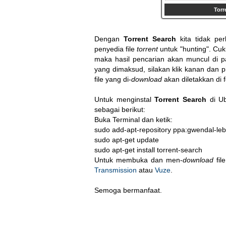
Torr
Dengan
Torrent Search
kita tidak p
penyedia file
torrent
untuk "hunting". Cuk
maka hasil pencarian akan muncul di p
yang dimaksud, silakan klik kanan dan 
file yang di-
download
akan diletakkan di 
Untuk menginstal
Torrent Search
di Ub
sebagai berikut:
Buka Terminal dan ketik:
sudo add-apt-repository ppa:gwendal-lebi
sudo apt-get update

sudo apt-get install torrent-search
Untuk membuka dan men-
download
fil
Transmission
atau
Vuze
.
Semoga bermanfaat.