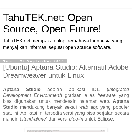
TahuTEK.net: Open
Source, Open Future!
TahuTEK.net merupakan blog berbahasa Indonesia yang
menyajikan informasi seputar open source software.
Sabtu, 25 September 2010
[Ubuntu] Aptana Studio: Alternatif Adobe
Dreamweaver untuk Linux
Aptana Studio
adalah aplikasi IDE (
Integrated
Development Environment
) gratisan alias
freeware
yang
bisa digunakan untuk mendesain halaman web.
Aptana
Studio
mendukung banyak sekali
web app
yang populer
saat ini. Aplikasi ini tersedia versi yang bisa berjalan secara
mandiri (
stand-alone
) dan versi
plug-in
untuk Eclipse.