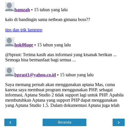
‹
›
Beranda