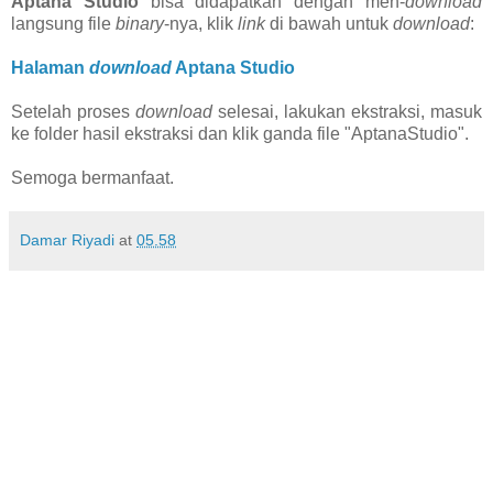
Aptana Studio
bisa didapatkan dengan men-
download
langsung file
binary
-nya, klik
link
di bawah untuk
download
:
Halaman
download
Aptana Studio
Setelah proses
download
selesai, lakukan ekstraksi, masuk
ke folder hasil ekstraksi dan klik ganda file "AptanaStudio".
Semoga bermanfaat.
Damar Riyadi
at
05.58