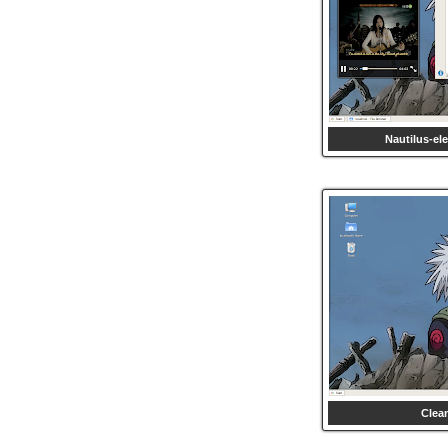
Nautilus-el
Clea