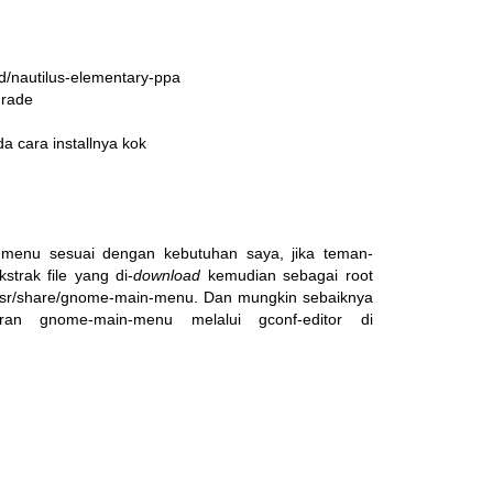
/nautilus-elementary-ppa

rade

ada cara installnya kok
menu sesuai dengan kebutuhan saya, jika teman-
kstrak file yang di-
download
kemudian sebagai root
/usr/share/gnome-main-menu. Dan mungkin sebaiknya
ran gnome-main-menu melalui gconf-editor di