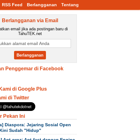
RSS Feed
Berlangganan
Tentang
Berlangganan via Email
tkan email jika ada postingan baru di
TahuTEK.net
n Penggemar di Facebook
Kami di Google Plus
ami di Twitter
r Pekan Ini
a] Diaspora: Jejaring Sosial Open
Kini Sudah "Hidup"
] Apt-proz: Apt-fast dengan Engine