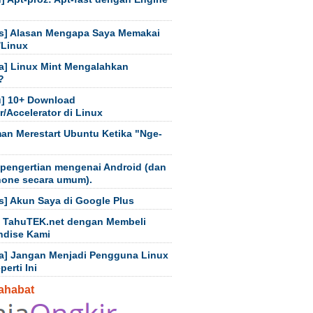
s] Alasan Mengapa Saya Memakai
/Linux
a] Linux Mint Mengalahkan
?
] 10+ Download
/Accelerator di Linux
an Merestart Ubuntu Ketika "Nge-
 pengertian mengenai Android (dan
hone secara umum).
s] Akun Saya di Google Plus
 TahuTEK.net dengan Membeli
ndise Kami
a] Jangan Menjadi Pengguna Linux
erti Ini
ahabat