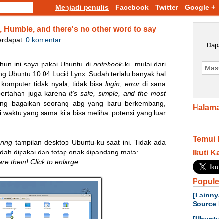
Menjadi penulis
Facebook
Twitter
Google +
, Humble, and there's no other word to say
erdapat:
0 komentar
Dapa
ahun ini saya pakai Ubuntu di
notebook
-ku mulai dari
ng Ubuntu 10.04 Lucid Lynx. Sudah terlalu banyak hal
 komputer tidak nyala, tidak bisa
login
,
error
di sana
p bertahan juga karena
it's safe, simple, and the most
ng bagaikan seorang abg yang baru berkembang,
Halama
i waktu yang sama kita bisa melihat potensi yang luar
Temui 
aring
tampilan desktop Ubuntu-ku saat ini. Tidak ada
udah dipakai dan tetap enak dipandang mata:
Ikuti K
re them! Click to enlarge
:
Popule
[Lainny
Source 
[Ubuntu