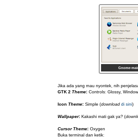
Gnome-main
Jika ada yang mau nyontek, nih penjelas
GTK 2
Theme
:
Controls: Glossy, Window
Icon
Theme
:
Simple (
download
di sini
)
Wallpaper
:
Kakashi mati gak ya? (
downl
Cursor Theme
:
Oxygen
Buka terminal dan ketik: