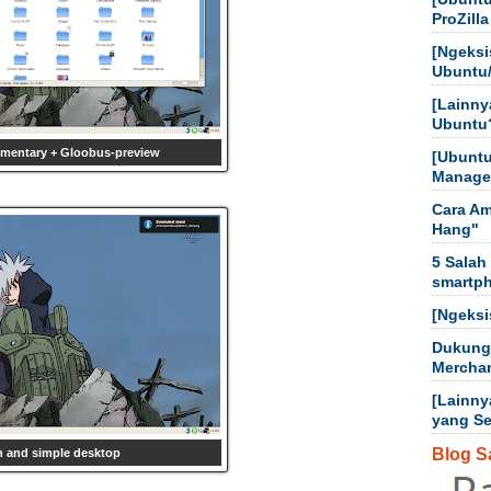
ProZilla
[Ngeksi
Ubuntu
[Lainny
Ubuntu
ementary + Gloobus-preview
[Ubuntu
Manager
Cara Am
Hang"
5 Salah
smartp
[Ngeksi
Dukung
Mercha
[Lainny
yang Sep
Blog S
n and simple desktop