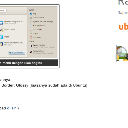
-menu dengan Slab engine
annya:
 Border: Glossy (biasanya sudah ada di Ubuntu)
oad
di sini
)