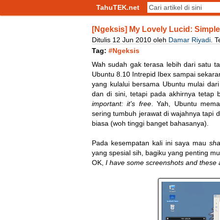
TahuTEK.net
[Ngeksis] My Lovely Lucid: Simple
Ditulis
12
Jun
2010
oleh
Damar Riyadi
.
T
Tag:
#Ngeksis
Wah sudah gak terasa lebih dari satu t
Ubuntu 8.10 Intrepid Ibex sampai sekara
yang kulalui bersama Ubuntu mulai dari
dan di sini, tetapi pada akhirnya teta
important: it's free
. Yah, Ubuntu mema
sering tumbuh jerawat di wajahnya tapi d
biasa (woh tinggi banget bahasanya).
Pada kesempatan kali ini saya mau
sh
yang spesial sih, bagiku yang penting m
OK,
I have some screenshots and these a