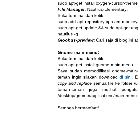
sudo apt-get install oxygen-cursor-theme
File Manager
: Nautilus-Elementary:
Buka terminal dan ketik:
sudo add-apt-repository ppa:am-monkeyd
sudo apt-get update && sudo apt-get upg
nautilus -q
Gloobus-preview
: Cari saja di blog ini 
Gnome-main-menu:
Buka terminal dan ketik:
sudo apt-get install gnome-main-menu
Saya sudah memodifikasi gnome-main-
teman ingin silakan download
di sini
. E
copy and replace
semua file ke folder 
teman-teman juga melihat pengatu
/desktop/gnome/applications/main-menu.
Semoga bermanfaat!