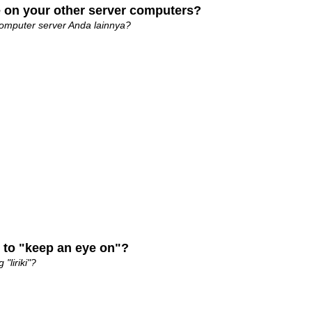
e on your other server computers?
komputer server Anda lainnya?
e to "keep an eye on"?
"liriki"?