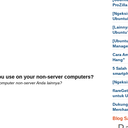
ProZilla
[Ngeksi
Ubuntu
[Lainny
Ubuntu
[Ubuntu
Manager
Cara Am
Hang"
5 Salah
smartp
you use on your non-server computers?
[Ngeksi
komputer non-server Anda lainnya?
flareGe
untuk 
Dukung
Mercha
Blog S