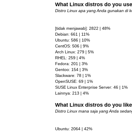
What Linux distros do you us
Distro Linux apa yang Anda gunakan di 
[tidak menjawab]: 2822 | 48%
Debian: 661 | 11%
Ubuntu: 586 | 10%
CentOS: 506 | 9%
Arch Linux: 279 | 5%
RHEL: 259 | 4%
Fedora: 201 | 3%
Gentoo: 154 | 3%
Slackware: 78 | 1%
OpenSUSE: 69 | 1%
SUSE Linux Enterprise Server: 46 | 1%
Lainnya: 213 | 4%
What Linux distros do you lik
Distro Linux mana saja yang Anda sedang 
Ubuntu: 2064 | 42%