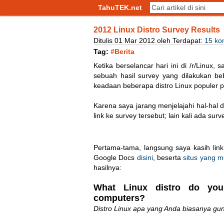
TahuTEK.net
2012 Linux Distro Survey Results
Ditulis
01
Mar
2012
oleh
Terdapat:
15 ko
Tag:
#Berita
Ketika berselancar hari ini di /r/Linux
sebuah hasil survey yang dilakukan b
keadaan beberapa distro Linux populer 
Karena saya jarang menjelajahi hal-hal 
link ke survey tersebut; lain kali ada su
Pertama-tama, langsung saya kasih lin
Google Docs
disini
, beserta
situs yang m
hasilnya:
What Linux distro do you
computers?
Distro Linux apa yang Anda biasanya gu