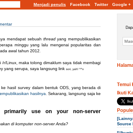
Menjadi penulis
Facebook
Twitter
Google +
mentar
Dapa
, saya mendapat sebuah
thread
yang mempublikasikan
eberapa minggu yang lalu mengenai popularitas dan
pada awal tahun 2012.
di /r/Linux, maka tolong dimaklum saya tidak membagi
Halama
rvey yang serupa, saya langsung link
sori, yah! ^^v
Temui 
k ke hasil survey dalam bentuk ODS, yang berada di
Ikuti K
empublikasikan hasilnya
. Sekarang, langsung saja ke
Popule
 primarily use on your non-server
[Lainny
nakan di komputer non-server Anda?
Source 
[Ubuntu