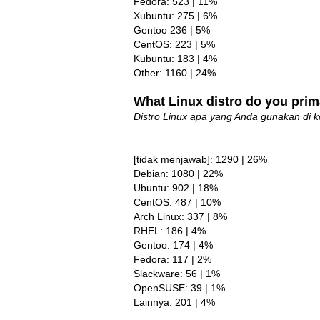
Fedora: 523 | 11%
Xubuntu: 275 | 6%
Gentoo 236 | 5%
CentOS: 223 | 5%
Kubuntu: 183 | 4%
Other: 1160 | 24%
What Linux distro do you prim
Distro Linux apa yang Anda gunakan di 
[tidak menjawab]: 1290 | 26%
Debian: 1080 | 22%
Ubuntu: 902 | 18%
CentOS: 487 | 10%
Arch Linux: 337 | 8%
RHEL: 186 | 4%
Gentoo: 174 | 4%
Fedora: 117 | 2%
Slackware: 56 | 1%
OpenSUSE: 39 | 1%
Lainnya: 201 | 4%