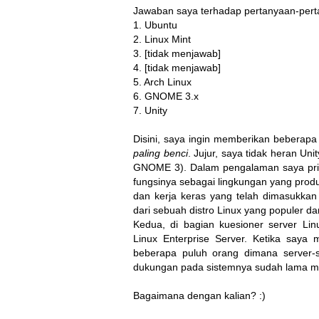
Jawaban saya terhadap pertanyaan-pertan
1. Ubuntu
2. Linux Mint
3. [tidak menjawab]
4. [tidak menjawab]
5. Arch Linux
6. GNOME 3.x
7. Unity
Disini, saya ingin memberikan beberap
paling benci
. Jujur, saya tidak heran Un
GNOME 3). Dalam pengalaman saya priba
fungsinya sebagai lingkungan yang produ
dan kerja keras yang telah dimasukkan
dari sebuah distro Linux yang populer d
Kedua, di bagian kuesioner server L
Linux Enterprise Server. Ketika say
beberapa puluh orang dimana server-
dukungan pada sistemnya sudah lama ma
Bagaimana dengan kalian? :)