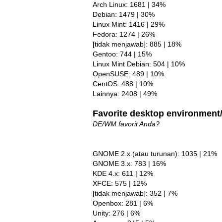
Arch Linux: 1681 | 34%
Debian: 1479 | 30%
Linux Mint: 1416 | 29%
Fedora: 1274 | 26%
[tidak menjawab]: 885 | 18%
Gentoo: 744 | 15%
Linux Mint Debian: 504 | 10%
OpenSUSE: 489 | 10%
CentOS: 488 | 10%
Lainnya: 2408 | 49%
Favorite desktop environmen
DE/WM favorit Anda?
GNOME 2.x (atau turunan): 1035 | 21%
GNOME 3.x: 783 | 16%
KDE 4.x: 611 | 12%
XFCE: 575 | 12%
[tidak menjawab]: 352 | 7%
Openbox: 281 | 6%
Unity: 276 | 6%