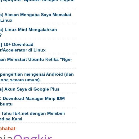
s] Alasan Mengapa Saya Memakai
/Linux
a] Linux Mint Mengalahkan
?
] 10+ Download
/Accelerator di Linux
an Merestart Ubuntu Ketika "Nge-
 pengertian mengenai Android (dan
hone secara umum).
s] Akun Saya di Google Plus
t: Download Manager Mirip IDM
Ubuntu
 TahuTEK.net dengan Membeli
ndise Kami
ahabat