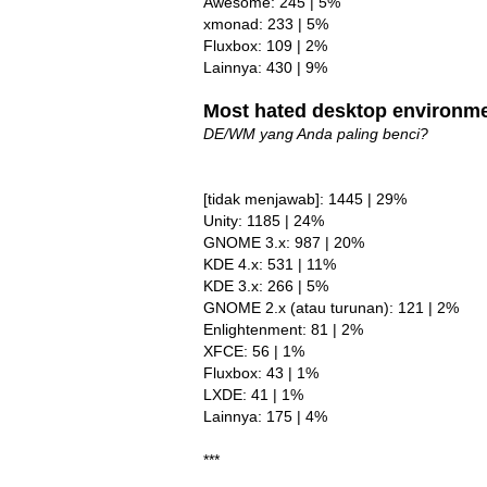
Awesome: 245 | 5%
xmonad: 233 | 5%
Fluxbox: 109 | 2%
Lainnya: 430 | 9%
Most hated desktop environm
DE/WM yang Anda paling benci?
[tidak menjawab]: 1445 | 29%
Unity: 1185 | 24%
GNOME 3.x: 987 | 20%
KDE 4.x: 531 | 11%
KDE 3.x: 266 | 5%
GNOME 2.x (atau turunan): 121 | 2%
Enlightenment: 81 | 2%
XFCE: 56 | 1%
Fluxbox: 43 | 1%
LXDE: 41 | 1%
Lainnya: 175 | 4%
***