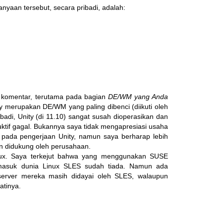
yaan tersebut, secara pribadi, adalah:
a komentar, terutama pada bagian
DE/WM yang Anda
ity merupakan DE/WM yang paling dibenci (diikuti oleh
di, Unity (di 11.10) sangat susah dioperasikan dan
ktif gagal. Bukannya saya tidak mengapresiasi usaha
 pada pengerjaan Unity, namun saya berharap lebih
an didukung oleh perusahaan.
inux. Saya terkejut bahwa yang menggunakan SUSE
a masuk dunia Linux SLES sudah tiada. Namun ada
server mereka masih didayai oleh SLES, walaupun
tinya.