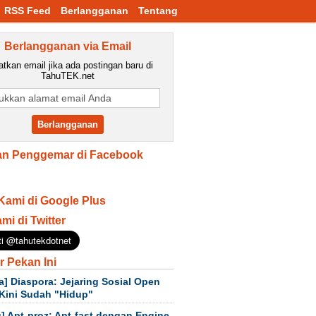
RSS Feed
Berlangganan
Tentang
Berlangganan via Email
tkan email jika ada postingan baru di
TahuTEK.net
n Penggemar di Facebook
Kami di Google Plus
ami di Twitter
r Pekan Ini
a] Diaspora: Jejaring Sosial Open
Kini Sudah "Hidup"
] Apt-proz: Apt-fast dengan Engine