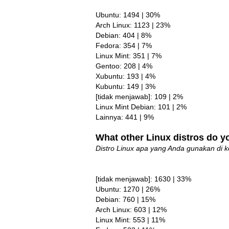
Ubuntu: 1494 | 30%
Arch Linux: 1123 | 23%
Debian: 404 | 8%
Fedora: 354 | 7%
Linux Mint: 351 | 7%
Gentoo: 208 | 4%
Xubuntu: 193 | 4%
Kubuntu: 149 | 3%
[tidak menjawab]: 109 | 2%
Linux Mint Debian: 101 | 2%
Lainnya: 441 | 9%
What other Linux distros do 
Distro Linux apa yang Anda gunakan di 
[tidak menjawab]: 1630 | 33%
Ubuntu: 1270 | 26%
Debian: 760 | 15%
Arch Linux: 603 | 12%
Linux Mint: 553 | 11%