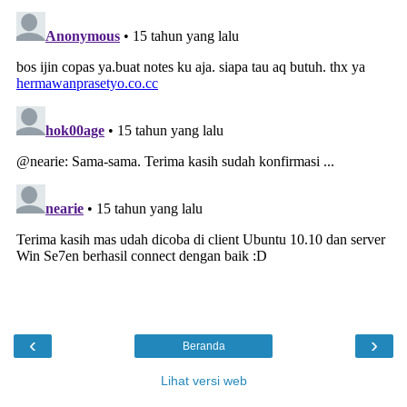
‹
›
Beranda
Lihat versi web