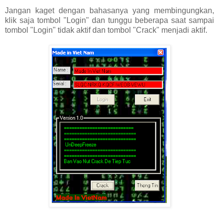
Jangan kaget dengan bahasanya yang membingungkan,
klik saja tombol "Login" dan tunggu beberapa saat sampai
tombol "Login" tidak aktif dan tombol "Crack" menjadi aktif.