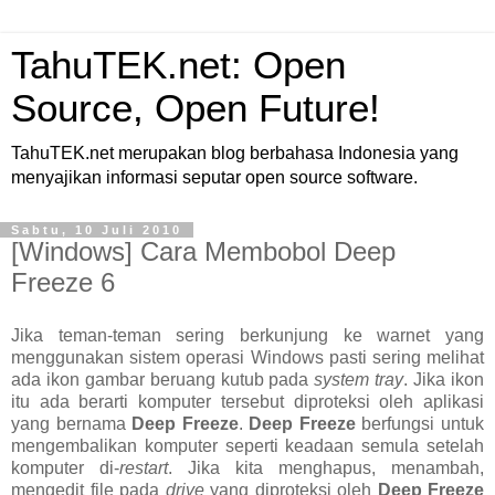
TahuTEK.net: Open
Source, Open Future!
TahuTEK.net merupakan blog berbahasa Indonesia yang
menyajikan informasi seputar open source software.
Sabtu, 10 Juli 2010
[Windows] Cara Membobol Deep
Freeze 6
Jika teman-teman sering berkunjung ke warnet yang
menggunakan sistem operasi Windows pasti sering melihat
ada ikon gambar beruang kutub pada
system tray
. Jika ikon
itu ada berarti komputer tersebut diproteksi oleh aplikasi
yang bernama
Deep Freeze
.
Deep Freeze
berfungsi untuk
mengembalikan komputer seperti keadaan semula setelah
komputer di-
restart
. Jika kita menghapus, menambah,
mengedit file pada
drive
yang diproteksi oleh
Deep Freeze