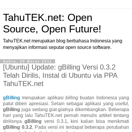
TahuTEK.net: Open
Source, Open Future!
TahuTEK.net merupakan blog berbahasa Indonesia yang
menyajikan informasi seputar open source software.
Sabtu, 26 Maret 2011
[Ubuntu] Update: gBilling Versi 0.3.2
Telah Dirilis, Instal di Ubuntu via PPA
TahuTEK.net
gBilling
merupakan aplikasi
billing
buatan Indonesia yang
patut diberi apresiasi. Selain sebagai aplikasi yang
useful,
gBilling
juga sedang giat-giatnya dikembangkan. Beberapa
hari yang lalu TahuTEK.net pernah menulis artikel tentang
dirilisnya
gBilling
versi 0.3.1, kini kalian bisa menikmati
gBilling 0.3.2
. Pada versi ini terdapat beberapa perubahan